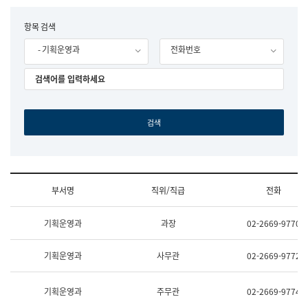
립
국
F
항목 검색
어
o
원
- 기획운영과
전화번호
r
조
m
직
도
국
어
원
원
장
기
획
연
수
부서명
직위/직급
전화
부
기
조
획
기획운영과
과장
02-2669-9770
직
운
및
영
업
과
기획운영과
사무관
02-2669-9772
무
공
소
공
개
언
기획운영과
주무관
02-2669-9774
(부
어
서
과