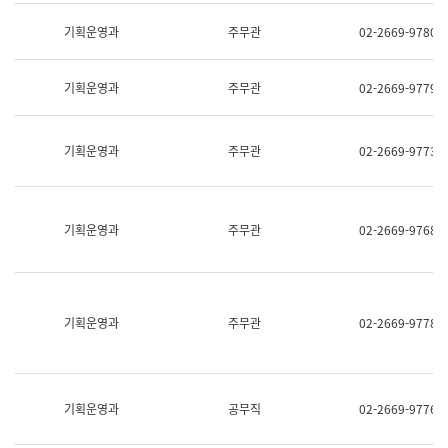
명,
교
직
기획운영과
주무관
02-2669-9780
육
위/
연
직
수
급,
과
기획운영과
주무관
02-2669-9779
전
어
화,
문
담
연
당
기획운영과
주무관
02-2669-9773
구
업
실
무)
어
문
연
기획운영과
주무관
02-2669-9768
구
과
어
문
연
구
기획운영과
주무관
02-2669-9778
과
(사
전
팀)
언
기획운영과
공무직
02-2669-9776
어
정