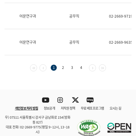
보
과
한
어문연구과
공무직
02-2669-9719
국
어
진
흥
과
어문연구과
공무직
02-2669-9635
수
어
점
자
진
첫 페이지
이전 페이지
다음 페이지
마지막 페이지
1
2
3
4
흥
과
Youtube
Instagram
Twitter
blog
개인정보 처리 방침
정보공개
저작권 정책
무료 배포 프로그램
오시는 길
바로 가기
문체부와 소속기관
우) 07511 서울특별시 강서구 금낭화로 154(방화
동 827)
대표 전화: 02-2669-9775(평일 9~12시, 13~18
시)