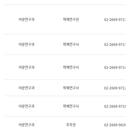
명,
교
직
육
위/
연
직
어문연구과
학예연구관
02-2669-9713
수
급,
과
전
어
화,
문
담
연
당
구
어문연구과
학예연구사
02-2669-9717
업
실
무)
어
문
연
어문연구과
학예연구사
02-2669-9714
구
과
어
문
어문연구과
학예연구사
02-2669-9712
연
구
과
(사
어문연구과
학예연구사
02-2669-9716
전
팀)
언
어
어문연구과
주무관
02-2669-9630
정