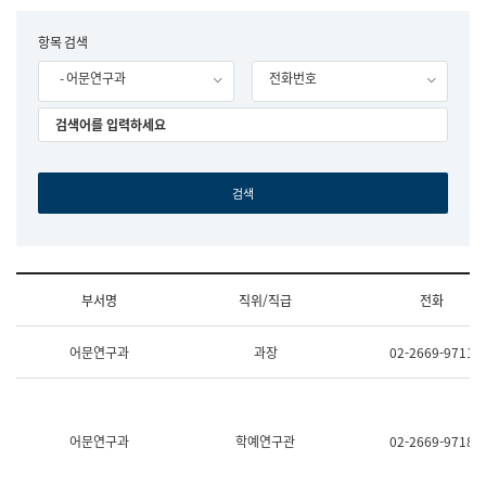
립
국
F
항목 검색
어
o
원
- 어문연구과
전화번호
r
조
m
직
도
국
어
원
원
장
기
획
연
수
부서명
직위/직급
전화
부
기
조
획
어문연구과
과장
02-2669-9711
직
운
및
영
업
과
무
공
소
공
어문연구과
학예연구관
02-2669-9718
개
언
(부
어
서
과