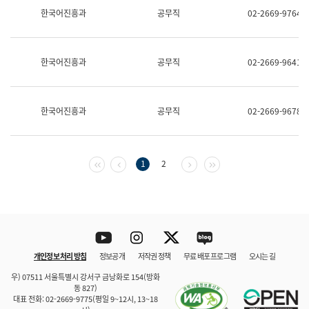
보
한국어진흥과
공무직
02-2669-9764
과
한
국
어
한국어진흥과
공무직
02-2669-9641
진
흥
과
수
한국어진흥과
공무직
02-2669-9678
어
점
자
진
흥
첫 페이지
이전 페이지
다음 페이지
마지막 페이지
1
2
과
Youtube
Instagram
Twitter
blog
개인정보 처리 방침
정보공개
저작권 정책
무료 배포 프로그램
오시는 길
바로 가기
문체부와 소속기관
우) 07511 서울특별시 강서구 금낭화로 154(방화
동 827)
대표 전화: 02-2669-9775(평일 9~12시, 13~18