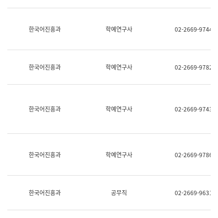
명,
교
직
육
위/
연
한국어진흥과
학예연구사
02-2669-9744
직
수
급,
과
전
어
화,
문
담
연
한국어진흥과
학예연구사
02-2669-9782
당
구
업
실
무)
어
문
연
한국어진흥과
학예연구사
02-2669-9743
구
과
어
문
연
한국어진흥과
학예연구사
02-2669-9786
구
과
(사
전
팀)
한국어진흥과
공무직
02-2669-9631
언
어
정