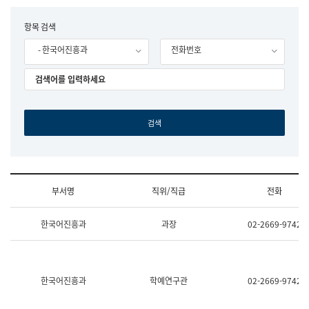
립
국
F
항목 검색
어
o
원
- 한국어진흥과
전화번호
r
조
m
직
도
국
어
원
원
장
기
획
연
수
부서명
직위/직급
전화
부
기
조
획
한국어진흥과
과장
02-2669-9742
직
운
및
영
업
과
무
공
소
공
한국어진흥과
학예연구관
02-2669-9742
개
언
(부
어
서
과