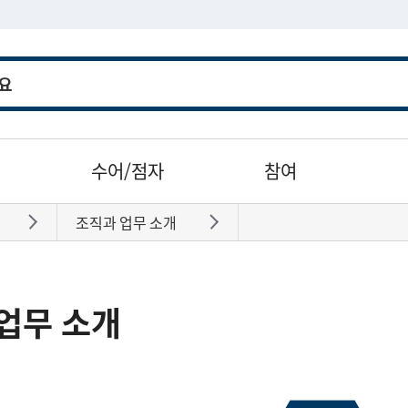
수어/점자
참여
조직과 업무 소개
바로가기
바로가기
업무 소개