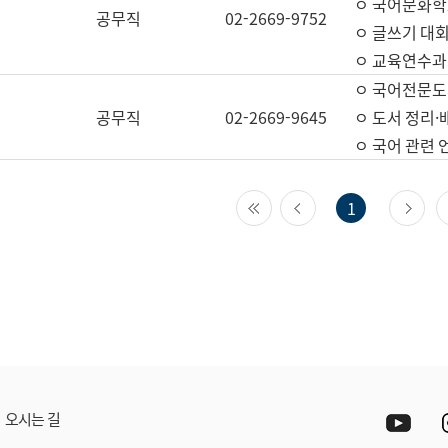
ㅇ 국어문화학
공무직
02-2669-9752
ㅇ 글쓰기 대회
ㅇ 교육연수과
ㅇ 국어전문도
공무직
02-2669-9645
ㅇ 도서 정리·
ㅇ 국어 관련
첫 페이지
이전 페이지
다
1
Yout
오시는 길