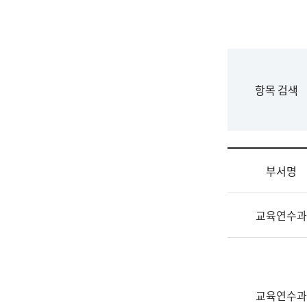
국
립
국
어
원
F
항목 검색
조
o
직
r
도
m
국
어
부서명
원
원
조
장
교육연수과
직
기
및
획
업
연
무
수
소
부
교육연수과
개
기