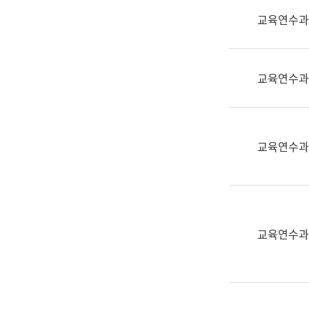
실
교육연수과
어
문
연
구
교육연수과
과
어
문
연
교육연수과
구
과
(사
전
팀)
교육연수과
언
어
정
보
과