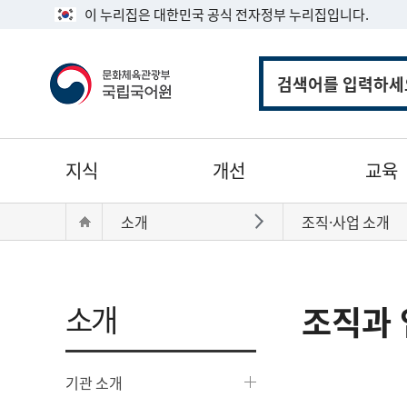
이 누리집은 대한민국 공식 전자정부 누리집입니다.
통
합
검
색
주
지식
개선
교육
메
뉴
현
Home
소개
조직·사업 소개
바로가기
재
위
치:
소개
조직과 
기관 소개