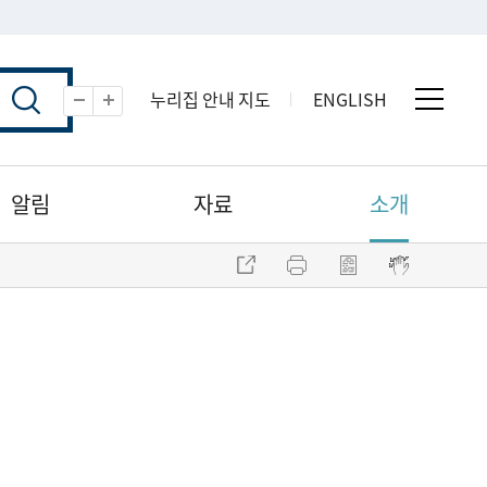
누리집 안내 지도
ENGLISH
전체 
축소
확대
알림
자료
소개
주소 복사
프린트
점자파일 내려받기
점자뷰어 보