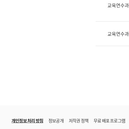
한
교육연수과
국
어
진
흥
교육연수과
과
수
어
점
자
진
흥
과
개인정보 처리 방침
정보공개
저작권 정책
무료 배포 프로그램