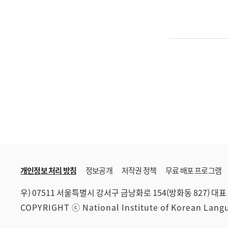
개인정보 처리 방침
정보공개
저작권 정책
무료 배포 프로그램
우) 07511 서울특별시 강서구 금낭화로 154(방화동 827)
대표 
COPYRIGHT ⓒ National Institute of Korean Lan