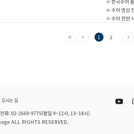
ㅇ 한국수어 활
ㅇ 수어 영상 
ㅇ 수어 관련 
첫 페이지
이전 페이지
1
2
Yout
오시는 길
전화: 02-2669-9775(평일 9~12시, 13~18시)
guage ALL RIGHTS RESERVED.