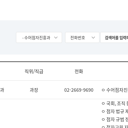
- 수어점자진흥과
전화번호
직위/직급
전화
과
과장
02-2669-9690
ㅇ 수어점자진
ㅇ 국회, 조직 
ㅇ 점자 법규 
ㅇ 점자 규범 
ㅇ 점자교원 