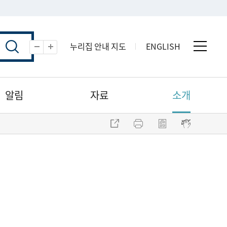
누리집 안내 지도
ENGLISH
전체 
축소
확대
알림
자료
소개
주소 복사
프린트
점자파일 내려받기
점자뷰어 보