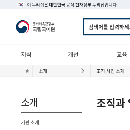
이 누리집은 대한민국 공식 전자정부 누리집입니다.
통
합
검
색
주
지식
개선
교육
메
뉴
현
Home
소개
조직·사업 소개
바로가기
재
위
치:
소개
조직과 
기관 소개