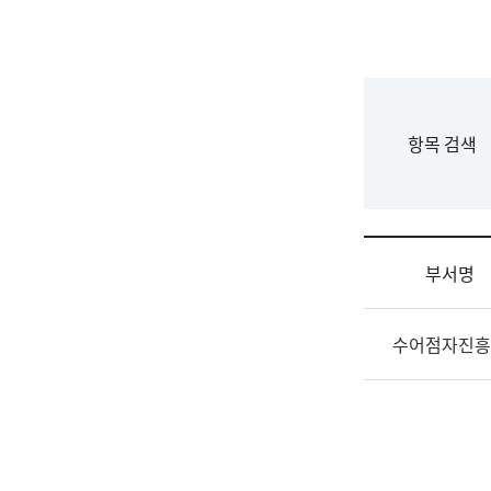
국
립
국
어
원
F
항목 검색
조
o
직
r
도
m
국
어
부서명
원
원
조
장
수어점자진흥
직
기
및
획
업
연
무
수
소
부
개
기