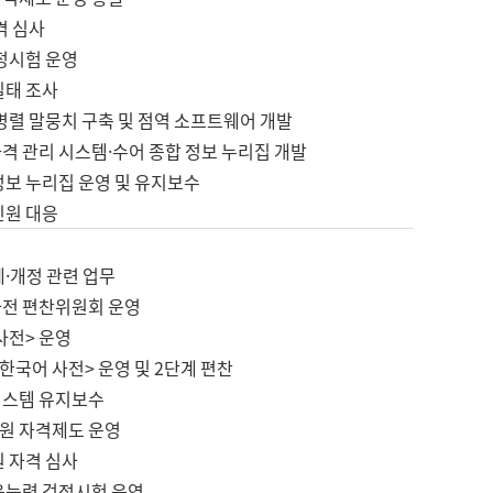
격 심사
검정시험 운영
실태 조사
병렬 말뭉치 구축 및 점역 소프트웨어 개발
격 관리 시스템·수어 종합 정보 누리집 개발
정보 누리집 운영 및 유지보수
민원 대응
제·개정 관련 업무
사전 편찬위원회 운영
사전> 운영
한국어 사전> 운영 및 2단계 편찬
시스템 유지보수
원 자격제도 운영
원 자격 심사
육능력 검정시험 운영