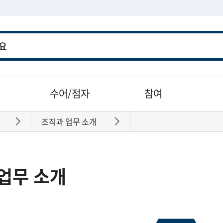
수어/점자
참여
조직과 업무 소개
바로가기
바로가기
업무 소개