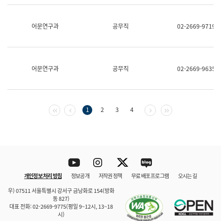
보
과
한
어문연구과
공무직
02-2669-9719
국
어
진
흥
과
어문연구과
공무직
02-2669-9635
수
어
점
자
진
첫 페이지
이전 페이지
다음 페이지
마지막 페이지
1
2
3
4
흥
과
Youtube
Instagram
Twitter
blog
개인정보 처리 방침
정보공개
저작권 정책
무료 배포 프로그램
오시는 길
바로 가기
문체부와 소속기관
우) 07511 서울특별시 강서구 금낭화로 154(방화
동 827)
대표 전화: 02-2669-9775(평일 9~12시, 13~18
시)