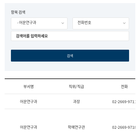
립
국
F
항목 검색
어
o
원
- 어문연구과
전화번호
r
조
m
직
도
국
어
원
원
장
기
획
연
수
부서명
직위/직급
전화
부
기
조
획
어문연구과
과장
02-2669-9711
직
운
및
영
업
과
무
공
소
공
어문연구과
학예연구관
02-2669-9718
개
언
(부
어
서
과