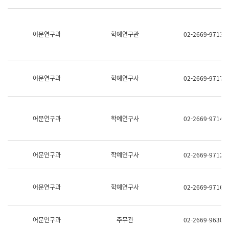
명,
교
직
육
위/
연
직
어문연구과
학예연구관
02-2669-9713
수
급,
과
전
어
화,
문
담
연
당
구
어문연구과
학예연구사
02-2669-9717
업
실
무)
어
문
연
어문연구과
학예연구사
02-2669-9714
구
과
어
문
어문연구과
학예연구사
02-2669-9712
연
구
과
(사
어문연구과
학예연구사
02-2669-9716
전
팀)
언
어
어문연구과
주무관
02-2669-9630
정