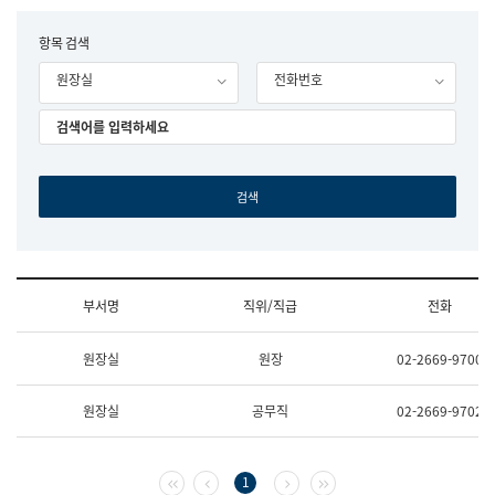
립
국
F
항목 검색
어
o
원
원장실
전화번호
r
조
m
직
도
국
어
원
원
장
기
획
연
수
부서명
직위/직급
전화
부
기
조
획
원장실
원장
02-2669-9700
직
운
및
영
업
과
원장실
공무직
02-2669-9702
무
공
소
공
개
언
(부
어
첫 페이지
이전 페이지
다음 페이지
마지막 페이지
1
서
과