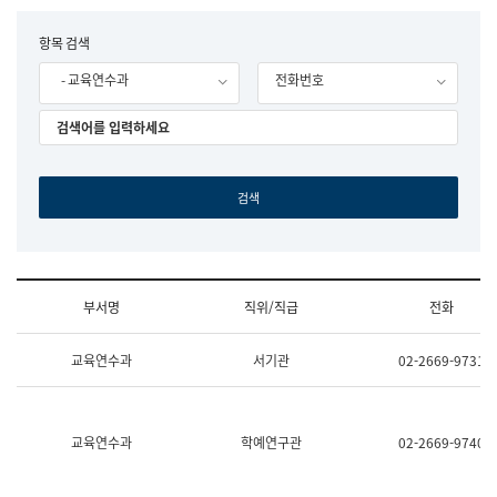
립
국
F
항목 검색
어
o
원
- 교육연수과
전화번호
r
조
m
직
도
국
어
원
원
장
기
획
연
수
부서명
직위/직급
전화
부
기
조
획
교육연수과
서기관
02-2669-9731
직
운
및
영
업
과
무
공
소
공
교육연수과
학예연구관
02-2669-9740
개
언
(부
어
서
과