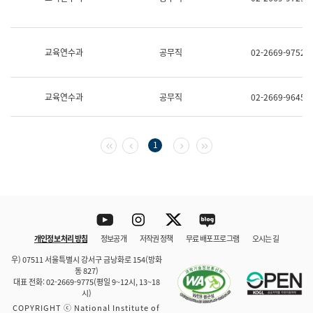
보
과
한
국
교육연수과
공무직
02-2669-9752
어
진
흥
과
교육연수과
공무직
02-2669-9645
수
어
점
자
첫 페이지
이전 페이지
다음 페이지
마지막 페이지
1
진
흥
과
Youtube
Instagram
Twitter
blog
개인정보 처리 방침
정보공개
저작권 정책
무료 배포 프로그램
오시는 길
바로 가기
문체부와 소속기관
우) 07511 서울특별시 강서구 금낭화로 154(방화
동 827)
대표 전화: 02-2669-9775(평일 9~12시, 13~18
시)
COPYRIGHT ⓒ National Institute of