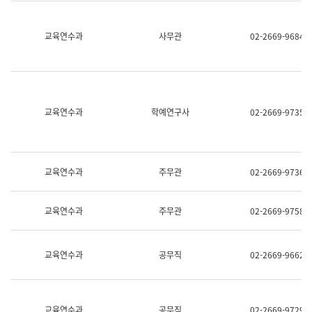
명,
교
직
육
위/
연
교육연수과
사무관
02-2669-9684
직
수
급,
과
전
어
화,
문
담
연
당
구
교육연수과
학예연구사
02-2669-9735
업
실
무)
어
문
연
구
교육연수과
주무관
02-2669-9736
과
어
문
교육연수과
주무관
02-2669-9758
연
구
과
(사
교육연수과
공무직
02-2669-9662
전
팀)
언
어
정
교육연수과
공무직
02-2669-9729