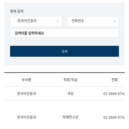
립
국
F
항목 검색
어
o
원
- 한국어진흥과
전화번호
r
조
m
직
도
국
어
원
원
장
기
획
연
수
부서명
직위/직급
전화
부
기
조
획
한국어진흥과
과장
02-2669-9742
직
운
및
영
업
과
무
공
소
공
한국어진흥과
학예연구관
02-2669-9742
개
언
(부
어
서
과