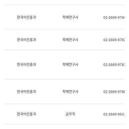
명,
교
직
육
위/
연
한국어진흥과
학예연구사
02-2669-9744
직
수
급,
과
전
어
화,
문
담
연
한국어진흥과
학예연구사
02-2669-9782
당
구
업
실
무)
어
문
연
한국어진흥과
학예연구사
02-2669-9743
구
과
어
문
연
한국어진흥과
학예연구사
02-2669-9786
구
과
(사
전
팀)
한국어진흥과
공무직
02-2669-9631
언
어
정