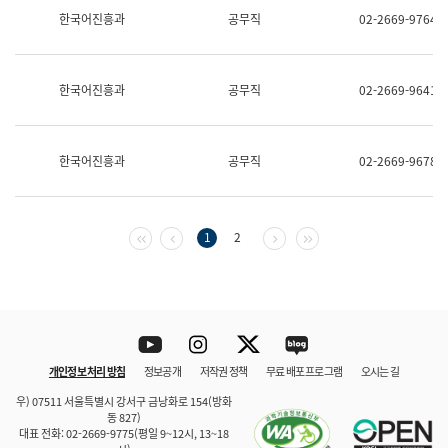
보
한국어진흥과
공무직
02-2669-9764
과
한
국
어
한국어진흥과
공무직
02-2669-9641
진
흥
과
수
한국어진흥과
공무직
02-2669-9678
어
점
자
진
흥
첫 페이지
이전 페이지
다음 페이지
마지막 페이지
1
2
과
Youtube
Instagram
Twitter
blog
개인정보 처리 방침
정보공개
저작권 정책
무료 배포 프로그램
오시는 길
바로 가기
문체부와 소속기관
우) 07511 서울특별시 강서구 금낭화로 154(방화
동 827)
대표 전화: 02-2669-9775(평일 9~12시, 13~18