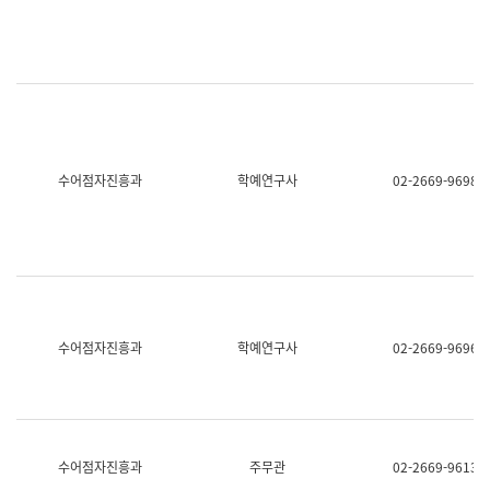
명,
교
직
육
위/
연
직
수
급,
과
전
어
화,
문
담
연
당
구
수어점자진흥과
학예연구사
02-2669-9698
업
실
무)
어
문
연
구
과
어
문
연
수어점자진흥과
학예연구사
02-2669-9696
구
과
(사
전
팀)
언
어
수어점자진흥과
주무관
02-2669-9613
정