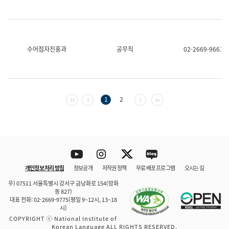
수어점자진흥과
공무직
02-2669-9661
첫 페이지
이전 페이지
다음 페이지
마지막 페이지
1
2
Youtube
Instagram
Twitter
blog
개인정보 처리 방침
정보공개
저작권 정책
무료 배포 프로그램
오시는 길
바로 가기
문체부와 소속기관
우) 07511 서울특별시 강서구 금낭화로 154(방화
동 827)
대표 전화: 02-2669-9775(평일 9~12시, 13~18
시)
COPYRIGHT ⓒ National Institute of
Korean Language ALL RIGHTS RESERVED.