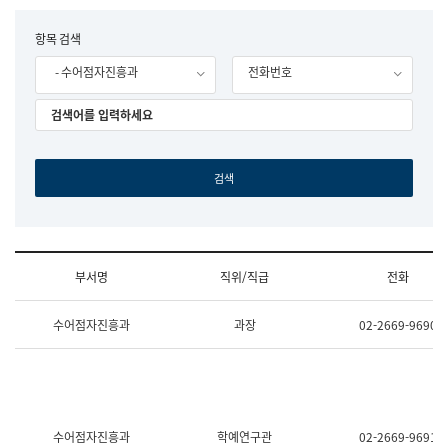
립
국
F
항목 검색
어
o
원
- 수어점자진흥과
전화번호
r
조
m
직
도
국
어
원
원
장
기
획
연
수
부서명
직위/직급
전화
부
기
조
획
수어점자진흥과
과장
02-2669-9690
직
운
및
영
업
과
무
공
소
공
개
언
(부
어
수어점자진흥과
학예연구관
02-2669-9691
서
과