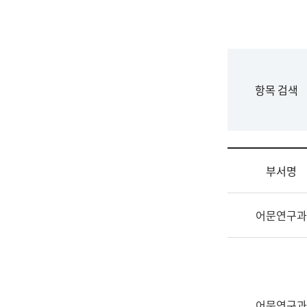
국
립
국
어
원
F
항목 검색
조
o
직
r
도
m
국
어
부서명
원
원
조
장
어문연구과
직
기
및
획
업
연
무
수
소
부
개
기
어문연구과