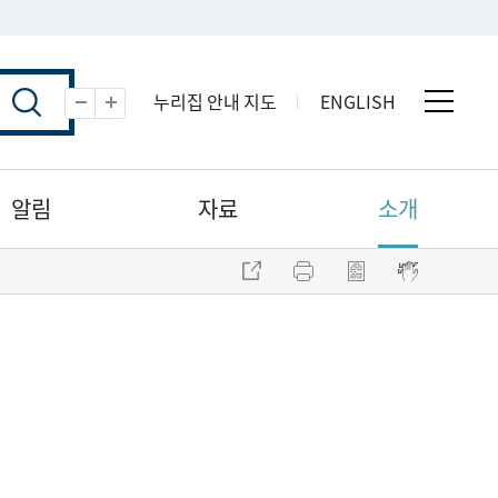
누리집 안내 지도
ENGLISH
전체 
축소
확대
알림
자료
소개
주소 복사
프린트
점자파일 내려받기
점자뷰어 보