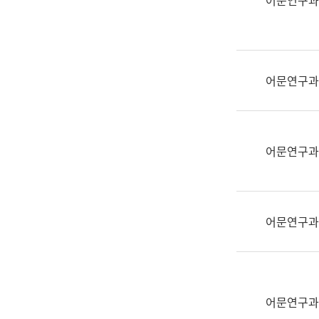
어문연구과
실
어
문
연
구
어문연구과
과
어
문
연
어문연구과
구
과
(사
전
어문연구과
팀)
언
어
정
보
어문연구과
과