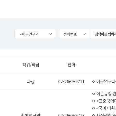
- 어문연구과
전화번호
직위/직급
전화
과장
02-2669-9711
ㅇ 어문연구과
ㅇ 어문규정 
ㅇ <표준국어
ㅇ <국어 어원
학예연구관
02-2669-9718
ㅇ 사전편찬 