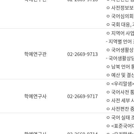
ㅇ 사전정보보
ㅇ 국어심의회
ㅇ 국회 대응,
ㅇ 지역어 사
- 지역별 언어
ㅇ 국어생활상
학예연구관
02-2669-9713
- 국어생활상담
ㅇ 남북 언어 
ㅇ 예산 및 결산(
ㅇ <우리말샘>
ㅇ 국어사전 통
학예연구사
02-2669-9717
ㅇ 사전 세부 사
ㅇ 사전편찬 
ㅇ 국어 실태 
ㅇ <표준국어