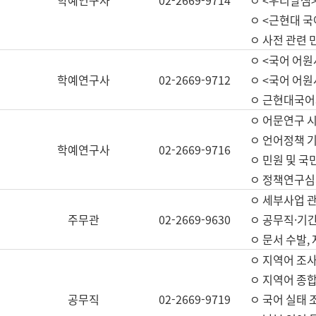
학예연구사
02-2669-9714
ㅇ <우리말샘>
ㅇ <근현대 
ㅇ 사전 관련 
ㅇ <국어 어원
학예연구사
02-2669-9712
ㅇ <국어 어원
ㅇ 근현대국어
ㅇ 어문연구 시
ㅇ 언어정책 기
학예연구사
02-2669-9716
ㅇ 민원 및 국
ㅇ 정책연구심
ㅇ 세부사업 관리
주무관
02-2669-9630
ㅇ 공무직·기간
ㅇ 문서 수발,
ㅇ 지역어 조사
ㅇ 지역어 종합
공무직
02-2669-9719
ㅇ 국어 실태 