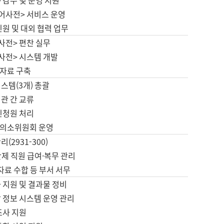
 감수 및 운영 지원
국어사전> 서비스 운영
민원 및 대외 협력 업무
사전> 편찬 실무
사전> 시스템 개발
자료 구축
스템(3개) 총괄
관 간 교류
민청원 처리
의소위원회 운영
(2931-300)
제 직원 급여·복무 관리
 자료 수합 등 부서 서무
 지원 및 결과물 정비
 정보 시스템 운영 관리
조사 지원