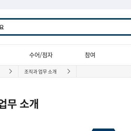
수어/점자
참여
조직과 업무 소개
바로가기
바로가기
업무 소개