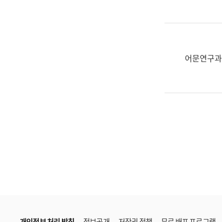
한
국
어
진
흥
어문연구과
과
수
어
점
자
진
흥
과
개인정보 처리 방침
정보공개
저작권 정책
무료 배포 프로그램