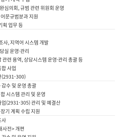
완심의회, 규범 관련 위원회 운영
 어문규범분과 지원
 기획 업무 등
업
 조사, 지역어 시스템 개발
담실 운영·관리
 관련 용역, 상담시스템 운영·관리 총괄 등
통합 사업
2931-300)
 감수 및 운영 총괄
합 시스템 관리 및 운영
업(2931-305) 관리 및 예결산
중장기 계획 수립 지원
조사
대사전> 개편