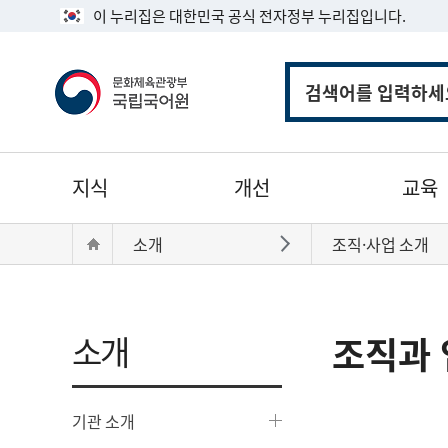
이 누리집은 대한민국 공식 전자정부 누리집입니다.
통
합
검
색
주
지식
개선
교육
메
뉴
현
Home
소개
조직·사업 소개
바로가기
재
위
치:
소개
조직과 
기관 소개