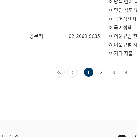
ㅇ 남북 언어 
ㅇ 민원 검토 
ㅇ 국어정책자
ㅇ 국어정책 
공무직
02-2669-9635
ㅇ 어문규범 
ㅇ 어문규범 
ㅇ 기타 지출
첫 페이지
이전 페이지
1
2
3
4
Yout
오시는 길