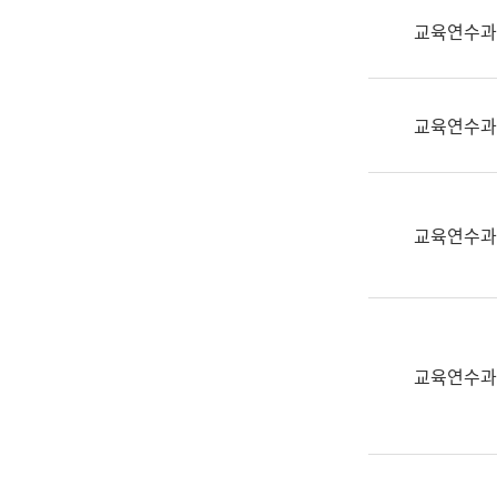
실
교육연수과
어
문
연
구
교육연수과
과
어
문
연
교육연수과
구
과
(사
전
팀)
교육연수과
언
어
정
보
과