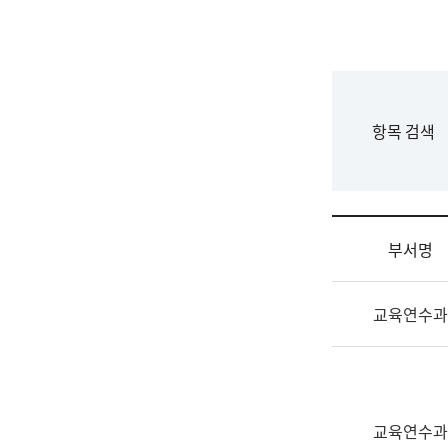
국
립
국
어
원
F
항목 검색
조
o
직
r
도
m
국
어
부서명
원
원
조
장
교육연수과
직
기
및
획
업
연
무
수
소
부
교육연수과
개
기