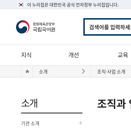
이 누리집은 대한민국 공식 전자정부 누리집입니다.
통
합
검
색
주
지식
개선
교육
메
뉴
현
Home
소개
조직·사업 소개
바로가기
재
위
치:
소개
조직과 
기관 소개