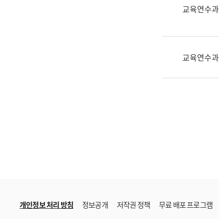
한
교육연수과
국
어
진
흥
교육연수과
과
수
어
점
자
진
흥
과
개인정보 처리 방침
정보공개
저작권 정책
무료 배포 프로그램