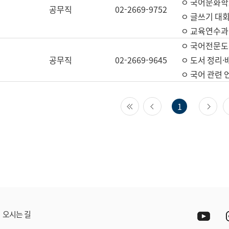
ㅇ 국어문화학
공무직
02-2669-9752
ㅇ 글쓰기 대회
ㅇ 교육연수과
ㅇ 국어전문도
공무직
02-2669-9645
ㅇ 도서 정리·
ㅇ 국어 관련
첫 페이지
이전 페이지
다
1
Yout
오시는 길