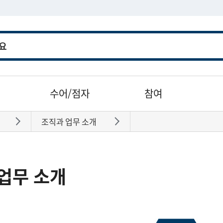
수어/점자
참여
조직과 업무 소개
바로가기
바로가기
업무 소개