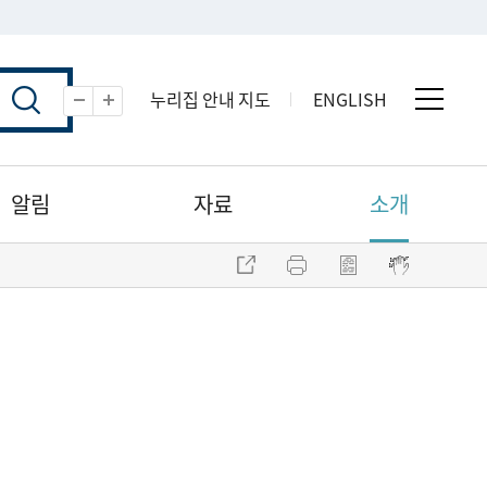
누리집 안내 지도
ENGLISH
전체 
축소
확대
알림
자료
소개
주소 복사
프린트
점자파일 내려받기
점자뷰어 보