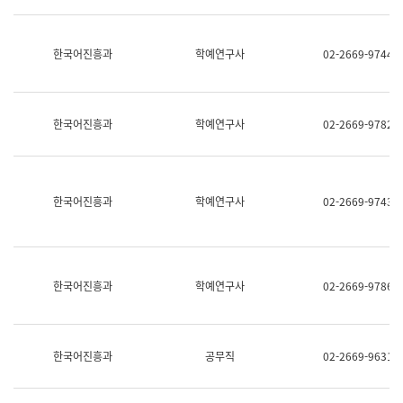
명,
교
직
육
위/
연
한국어진흥과
학예연구사
02-2669-9744
직
수
급,
과
전
어
화,
문
담
연
한국어진흥과
학예연구사
02-2669-9782
당
구
업
실
무)
어
문
연
한국어진흥과
학예연구사
02-2669-9743
구
과
어
문
연
한국어진흥과
학예연구사
02-2669-9786
구
과
(사
전
팀)
한국어진흥과
공무직
02-2669-9631
언
어
정