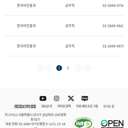
보
한국어진흥과
공무직
02-2669-9764
과
한
국
어
한국어진흥과
공무직
02-2669-9641
진
흥
과
수
한국어진흥과
공무직
02-2669-9678
어
점
자
진
흥
첫 페이지
이전 페이지
다음 페이지
마지막 페이지
1
2
과
Youtube
Instagram
Twitter
blog
개인정보 처리 방침
정보공개
저작권 정책
무료 배포 프로그램
오시는 길
바로 가기
문체부와 소속기관
우) 07511 서울특별시 강서구 금낭화로 154(방화
동 827)
대표 전화: 02-2669-9775(평일 9~12시, 13~18