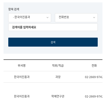
립
국
F
항목 검색
어
o
원
- 한국어진흥과
전화번호
r
조
m
직
도
국
어
원
원
장
기
획
연
수
부서명
직위/직급
전화
부
기
조
획
한국어진흥과
과장
02-2669-9742
직
운
및
영
업
과
무
공
소
공
한국어진흥과
학예연구관
02-2669-9742
개
언
(부
어
서
과