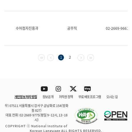
수어점자진흥과
공무직
02-2669-9661
첫 페이지
이전 페이지
다음 페이지
마지막 페이지
1
2
Youtube
Instagram
Twitter
blog
개인정보 처리 방침
정보공개
저작권 정책
무료 배포 프로그램
오시는 길
바로 가기
문체부와 소속기관
우) 07511 서울특별시 강서구 금낭화로 154(방화
동 827)
대표 전화: 02-2669-9775(평일 9~12시, 13~18
시)
COPYRIGHT ⓒ National Institute of
Korean Language ALL RIGHTS RESERVED.