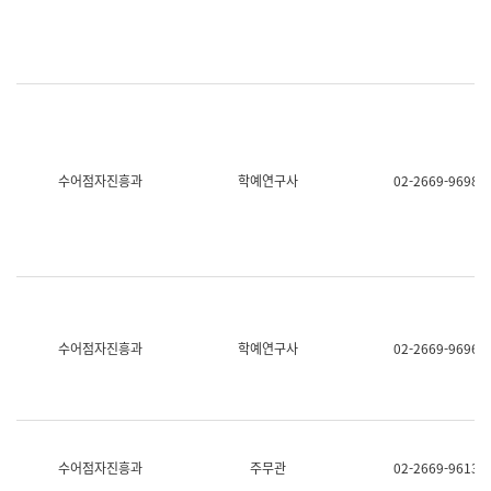
명,
교
직
육
위/
연
직
수
급,
과
전
어
화,
문
담
연
당
구
수어점자진흥과
학예연구사
02-2669-9698
업
실
무)
어
문
연
구
과
어
문
연
수어점자진흥과
학예연구사
02-2669-9696
구
과
(사
전
팀)
언
어
수어점자진흥과
주무관
02-2669-9613
정