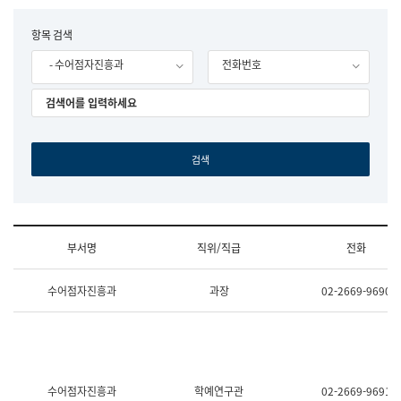
립
국
F
항목 검색
어
o
원
- 수어점자진흥과
전화번호
r
조
m
직
도
국
어
원
원
장
기
획
연
수
부서명
직위/직급
전화
부
기
조
획
수어점자진흥과
과장
02-2669-9690
직
운
및
영
업
과
무
공
소
공
개
언
(부
어
수어점자진흥과
학예연구관
02-2669-9691
서
과