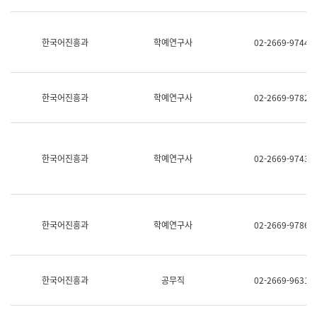
명,
교
직
육
위/
연
한국어진흥과
학예연구사
02-2669-9744
직
수
급,
과
전
어
화,
문
담
연
한국어진흥과
학예연구사
02-2669-9782
당
구
업
실
무)
어
문
연
한국어진흥과
학예연구사
02-2669-9743
구
과
어
문
연
한국어진흥과
학예연구사
02-2669-9786
구
과
(사
전
팀)
한국어진흥과
공무직
02-2669-9631
언
어
정