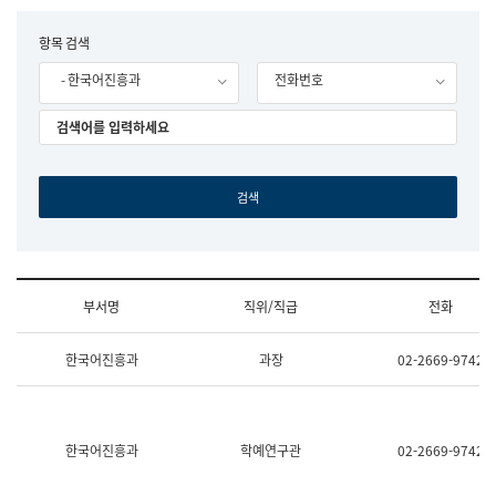
립
국
F
항목 검색
어
o
원
- 한국어진흥과
전화번호
r
조
m
직
도
국
어
원
원
장
기
획
연
수
부서명
직위/직급
전화
부
기
조
획
한국어진흥과
과장
02-2669-9742
직
운
및
영
업
과
무
공
소
공
한국어진흥과
학예연구관
02-2669-9742
개
언
(부
어
서
과