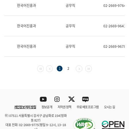
보
한국어진흥과
공무직
02-2669-9764
과
한
국
어
한국어진흥과
공무직
02-2669-9641
진
흥
과
수
한국어진흥과
공무직
02-2669-9678
어
점
자
진
흥
첫 페이지
이전 페이지
다음 페이지
마지막 페이지
1
2
과
Youtube
Instagram
Twitter
blog
개인정보 처리 방침
정보공개
저작권 정책
무료 배포 프로그램
오시는 길
바로 가기
문체부와 소속기관
우) 07511 서울특별시 강서구 금낭화로 154(방화
동 827)
대표 전화: 02-2669-9775(평일 9~12시, 13~18