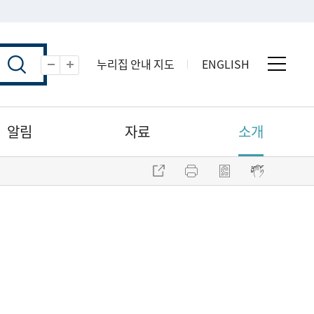
누리집 안내 지도
ENGLISH
전체 
축소
확대
알림
자료
소개
주소 복사
프린트
점자파일 내려받기
점자뷰어 보