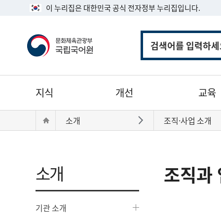
이 누리집은 대한민국 공식 전자정부 누리집입니다.
통
합
검
색
주
지식
개선
교육
메
뉴
현
Home
소개
조직·사업 소개
바로가기
재
위
치:
소개
조직과 
기관 소개