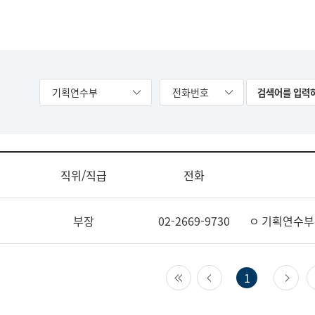
기획연수부
전화번호
직위/직급
전화
부장
02-2669-9730
ㅇ 기획연수부
첫 페이지
이전 페이지
다
1