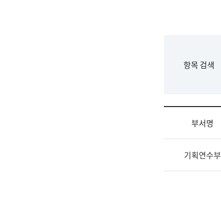
국
립
국
어
원
F
항목 검색
조
o
직
r
도
m
국
어
부서명
원
원
조
장
기획연수부
직
기
및
획
업
연
무
수
소
부
개
기