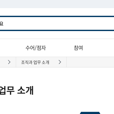
수어/점자
참여
조직과 업무 소개
바로가기
바로가기
업무 소개