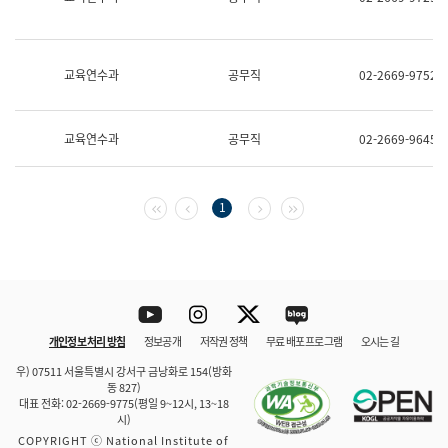
보
과
한
국
교육연수과
공무직
02-2669-9752
어
진
흥
과
교육연수과
공무직
02-2669-9645
수
어
점
자
첫 페이지
이전 페이지
다음 페이지
마지막 페이지
1
진
흥
과
Youtube
Instagram
Twitter
blog
개인정보 처리 방침
정보공개
저작권 정책
무료 배포 프로그램
오시는 길
바로 가기
문체부와 소속기관
우) 07511 서울특별시 강서구 금낭화로 154(방화
동 827)
대표 전화: 02-2669-9775(평일 9~12시, 13~18
시)
COPYRIGHT ⓒ National Institute of