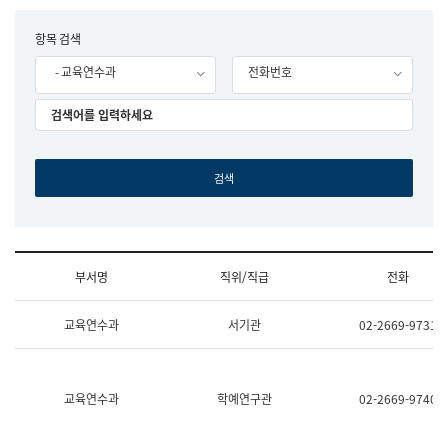
립
국
F
항목 검색
어
o
원
- 교육연수과
전화번호
r
조
m
직
도
국
어
원
원
장
기
획
연
수
부서명
직위/직급
전화
부
기
조
획
교육연수과
서기관
02-2669-9731
직
운
및
영
업
과
무
공
소
공
교육연수과
학예연구관
02-2669-9740
개
언
(부
어
서
과