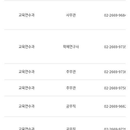
명,
교
직
육
위/
연
교육연수과
사무관
02-2669-9684
직
수
급,
과
전
어
화,
문
담
연
당
구
교육연수과
학예연구사
02-2669-9735
업
실
무)
어
문
연
구
교육연수과
주무관
02-2669-9736
과
어
문
교육연수과
주무관
02-2669-9758
연
구
과
(사
교육연수과
공무직
02-2669-9662
전
팀)
언
어
정
교육연수과
공무직
02-2669-9729