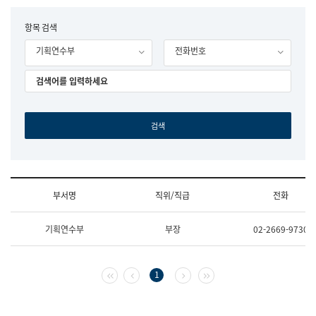
립
국
F
항목 검색
어
o
원
기획연수부
전화번호
r
조
m
직
도
국
어
원
원
장
기
획
연
수
부서명
직위/직급
전화
부
기
조
획
기획연수부
부장
02-2669-9730
직
운
및
영
업
과
무
공
첫 페이지
이전 페이지
다음 페이지
마지막 페이지
1
소
공
개
언
(부
어
서
과