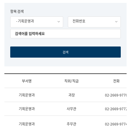
립
국
F
항목 검색
어
o
원
- 기획운영과
전화번호
r
조
m
직
도
국
어
원
원
장
기
획
연
수
부서명
직위/직급
전화
부
기
조
획
기획운영과
과장
02-2669-9770
직
운
및
영
업
과
기획운영과
사무관
02-2669-9772
무
공
소
공
개
언
기획운영과
주무관
02-2669-9774
(부
어
서
과