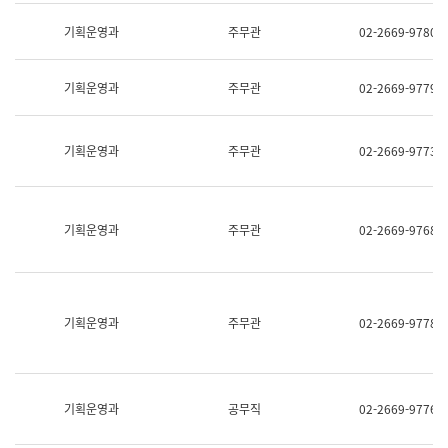
명,
교
직
기획운영과
주무관
02-2669-9780
육
위/
연
직
수
급,
과
기획운영과
주무관
02-2669-9779
전
어
화,
문
담
연
당
기획운영과
주무관
02-2669-9773
구
업
실
무)
어
문
연
기획운영과
주무관
02-2669-9768
구
과
어
문
연
구
기획운영과
주무관
02-2669-9778
과
(사
전
팀)
언
기획운영과
공무직
02-2669-9776
어
정