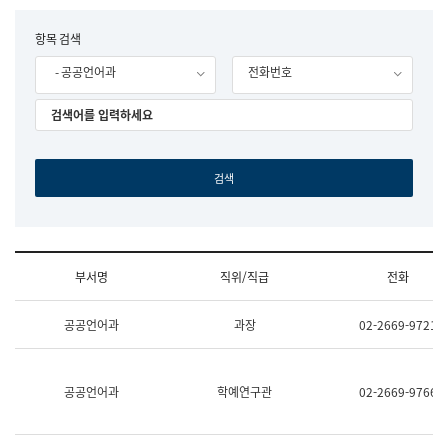
립
국
F
항목 검색
어
o
원
- 공공언어과
전화번호
r
조
m
직
도
국
어
원
원
장
기
획
연
수
부서명
직위/직급
전화
부
기
조
획
공공언어과
과장
02-2669-9721
직
운
및
영
업
과
무
공
공공언어과
학예연구관
02-2669-9766
소
공
개
언
(부
어
서
과