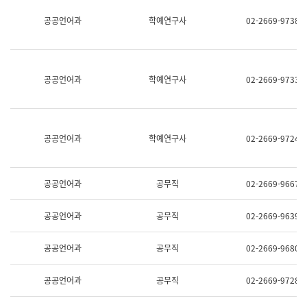
명,
교
공공언어과
학예연구사
02-2669-9738
직
육
위/
연
직
수
급,
과
전
어
공공언어과
학예연구사
02-2669-9733
화,
문
담
연
당
구
업
실
무)
어
공공언어과
학예연구사
02-2669-9724
문
연
구
과
공공언어과
공무직
02-2669-9667
어
문
연
공공언어과
공무직
02-2669-9639
구
과
(사
공공언어과
공무직
02-2669-9680
전
팀)
언
공공언어과
공무직
02-2669-9728
어
정