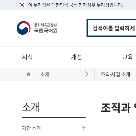
이 누리집은 대한민국 공식 전자정부 누리집입니다.
통
합
검
색
주
지식
개선
교육
메
뉴
현
Home
소개
조직·사업 소개
바로가기
재
위
치:
소개
조직과 
기관 소개