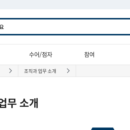
수어/점자
참여
조직과 업무 소개
바로가기
바로가기
업무 소개