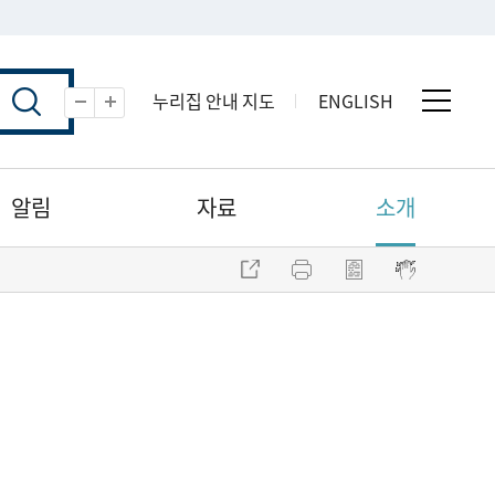
누리집 안내 지도
ENGLISH
전체 
축소
확대
알림
자료
소개
주소 복사
프린트
점자파일 내려받기
점자뷰어 보