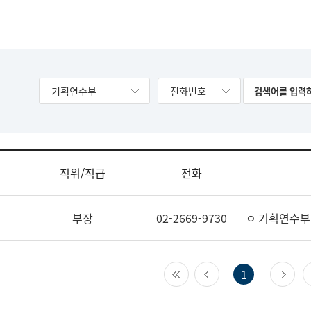
기획연수부
전화번호
직위/직급
전화
부장
02-2669-9730
ㅇ 기획연수부
첫 페이지
이전 페이지
다
1