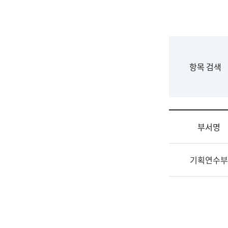
국
립
국
어
원
F
항목 검색
조
o
직
r
도
m
국
어
부서명
원
원
조
장
기획연수부
직
기
및
획
업
연
무
수
소
부
개
기