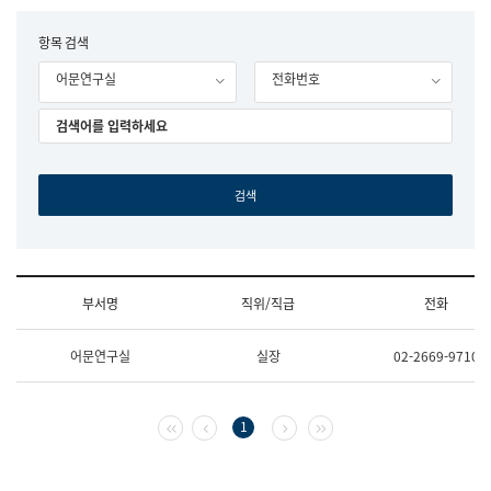
립
국
F
항목 검색
어
o
원
어문연구실
전화번호
r
조
m
직
도
국
어
원
원
장
기
획
연
수
부서명
직위/직급
전화
부
기
조
획
어문연구실
실장
02-2669-9710
직
운
및
영
업
과
무
공
첫 페이지
이전 페이지
다음 페이지
마지막 페이지
1
소
공
개
언
(부
어
서
과