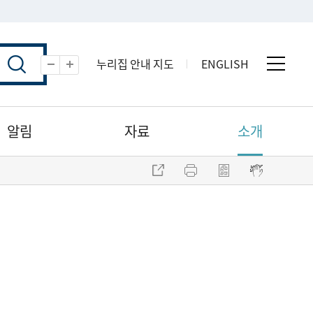
누리집 안내 지도
ENGLISH
전체 
축소
확대
알림
자료
소개
주소 복사
프린트
점자파일 내려받기
점자뷰어 보