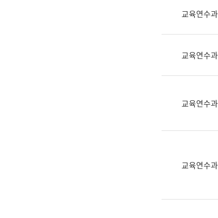
실
교육연수과
어
문
연
구
교육연수과
과
어
문
연
교육연수과
구
과
(사
전
팀)
교육연수과
언
어
정
보
과