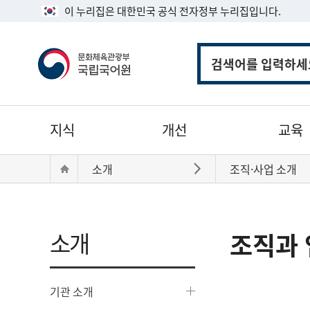
이 누리집은 대한민국 공식 전자정부 누리집입니다.
통
합
검
색
주
지식
개선
교육
메
뉴
현
Home
소개
조직·사업 소개
바로가기
재
위
치:
소개
조직과 
기관 소개