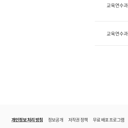
한
교육연수과
국
어
진
흥
교육연수과
과
수
어
점
자
진
흥
과
개인정보 처리 방침
정보공개
저작권 정책
무료 배포 프로그램