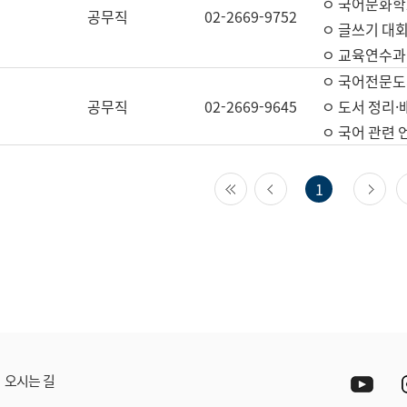
ㅇ 국어문화학
공무직
02-2669-9752
ㅇ 글쓰기 대회
ㅇ 교육연수과
ㅇ 국어전문도
공무직
02-2669-9645
ㅇ 도서 정리·
ㅇ 국어 관련
첫 페이지
이전 페이지
다
1
Yout
오시는 길