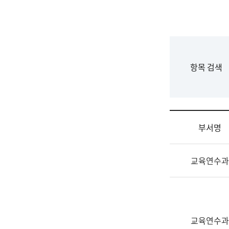
국
립
국
어
원
F
항목 검색
조
o
직
r
도
m
국
어
부서명
원
원
조
장
교육연수과
직
기
및
획
업
연
무
수
소
부
교육연수과
개
기