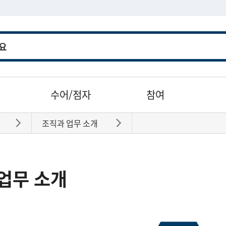
수어/점자
참여
조직과 업무 소개
바로가기
바로가기
업무 소개