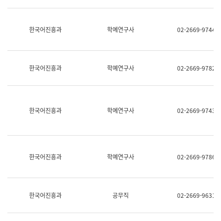
명,
교
직
육
위/
연
한국어진흥과
학예연구사
02-2669-9744
직
수
급,
과
전
어
화,
문
담
연
한국어진흥과
학예연구사
02-2669-9782
당
구
업
실
무)
어
문
연
한국어진흥과
학예연구사
02-2669-9743
구
과
어
문
연
한국어진흥과
학예연구사
02-2669-9786
구
과
(사
전
팀)
한국어진흥과
공무직
02-2669-9631
언
어
정