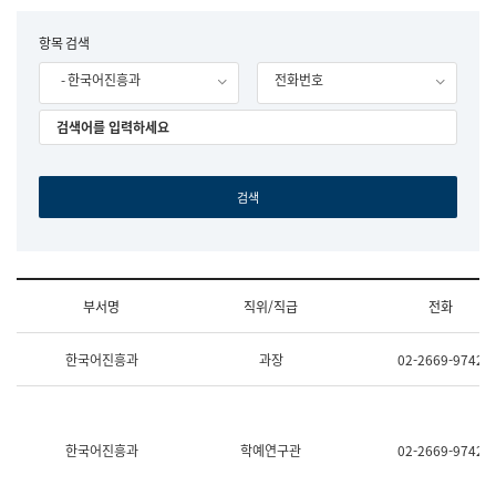
립
국
F
항목 검색
어
o
원
- 한국어진흥과
전화번호
r
조
m
직
도
국
어
원
원
장
기
획
연
수
부서명
직위/직급
전화
부
기
조
획
한국어진흥과
과장
02-2669-9742
직
운
및
영
업
과
무
공
소
공
한국어진흥과
학예연구관
02-2669-9742
개
언
(부
어
서
과