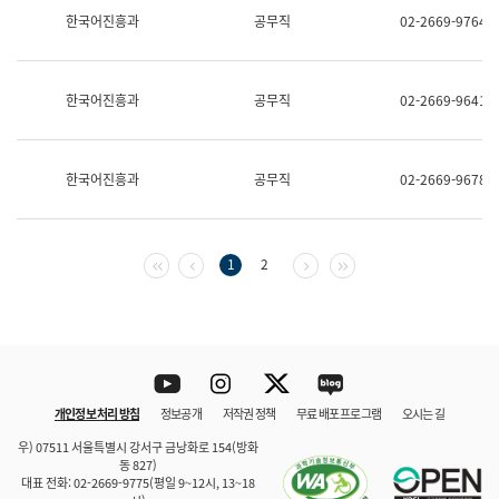
보
한국어진흥과
공무직
02-2669-9764
과
한
국
어
한국어진흥과
공무직
02-2669-9641
진
흥
과
수
한국어진흥과
공무직
02-2669-9678
어
점
자
진
흥
첫 페이지
이전 페이지
다음 페이지
마지막 페이지
1
2
과
Youtube
Instagram
Twitter
blog
개인정보 처리 방침
정보공개
저작권 정책
무료 배포 프로그램
오시는 길
바로 가기
문체부와 소속기관
우) 07511 서울특별시 강서구 금낭화로 154(방화
동 827)
대표 전화: 02-2669-9775(평일 9~12시, 13~18