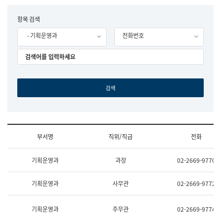
립
국
F
항목 검색
어
o
원
- 기획운영과
전화번호
r
조
m
직
도
국
어
원
원
장
기
획
연
수
부서명
직위/직급
전화
부
기
조
획
기획운영과
과장
02-2669-9770
직
운
및
영
업
과
기획운영과
사무관
02-2669-9772
무
공
소
공
개
언
기획운영과
주무관
02-2669-9774
(부
어
서
과