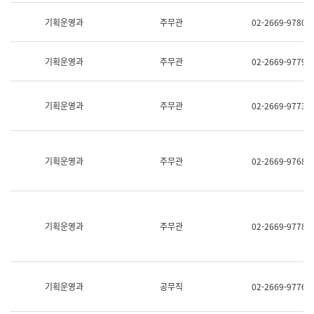
명,
교
직
기획운영과
주무관
02-2669-9780
육
위/
연
직
수
급,
과
기획운영과
주무관
02-2669-9779
전
어
화,
문
담
연
당
기획운영과
주무관
02-2669-9773
구
업
실
무)
어
문
연
기획운영과
주무관
02-2669-9768
구
과
어
문
연
구
기획운영과
주무관
02-2669-9778
과
(사
전
팀)
언
기획운영과
공무직
02-2669-9776
어
정