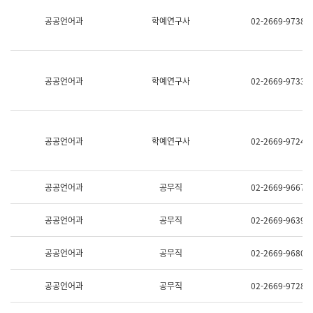
명,
교
공공언어과
학예연구사
02-2669-9738
직
육
위/
연
직
수
급,
과
전
어
공공언어과
학예연구사
02-2669-9733
화,
문
담
연
당
구
업
실
무)
어
공공언어과
학예연구사
02-2669-9724
문
연
구
과
공공언어과
공무직
02-2669-9667
어
문
연
공공언어과
공무직
02-2669-9639
구
과
(사
공공언어과
공무직
02-2669-9680
전
팀)
언
공공언어과
공무직
02-2669-9728
어
정