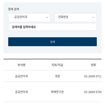
립
국
F
항목 검색
어
o
원
- 공공언어과
전화번호
r
조
m
직
도
국
어
원
원
장
기
획
연
수
부서명
직위/직급
전화
부
기
조
획
공공언어과
과장
02-2669-9721
직
운
및
영
업
과
무
공
공공언어과
학예연구관
02-2669-9766
소
공
개
언
(부
어
서
과