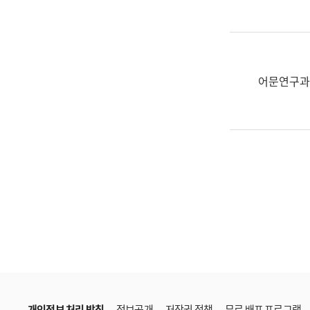
한
국
어
진
흥
어문연구과
과
수
어
점
자
진
흥
과
개인정보 처리 방침
정보공개
저작권 정책
무료 배포 프로그램