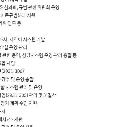
완심의회, 규범 관련 위원회 운영
 어문규범분과 지원
 기획 업무 등
업
 조사, 지역어 시스템 개발
담실 운영·관리
 관련 용역, 상담시스템 운영·관리 총괄 등
통합 사업
2931-300)
 감수 및 운영 총괄
합 시스템 관리 및 운영
업(2931-305) 관리 및 예결산
중장기 계획 수립 지원
조사
대사전> 개편