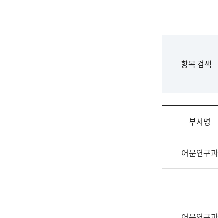
국
립
국
어
원
F
항목 검색
조
o
직
r
도
m
국
어
부서명
원
원
조
장
어문연구과
직
기
및
획
업
연
무
수
소
부
개
기
어문연구과