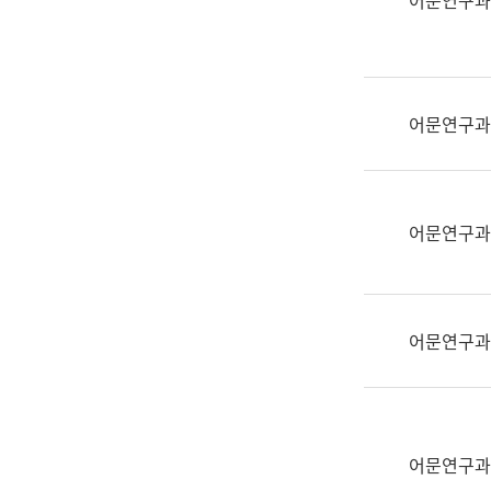
어문연구과
실
어
문
연
구
어문연구과
과
어
문
연
어문연구과
구
과
(사
전
어문연구과
팀)
언
어
정
보
어문연구과
과