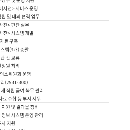
 감수 및 운영 지원
국어사전> 서비스 운영
민원 및 대외 협력 업무
사전> 편찬 실무
사전> 시스템 개발
자료 구축
스템(3개) 총괄
관 간 교류
민청원 처리
의소위원회 운영
(2931-300)
제 직원 급여·복무 관리
 자료 수합 등 부서 서무
 지원 및 결과물 정비
 정보 시스템 운영 관리
조사 지원