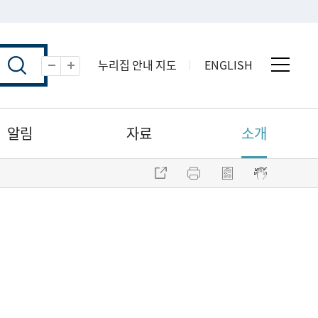
누리집 안내 지도
ENGLISH
전체 
축소
확대
알림
자료
소개
주소 복사
프린트
점자파일 내려받기
점자뷰어 보