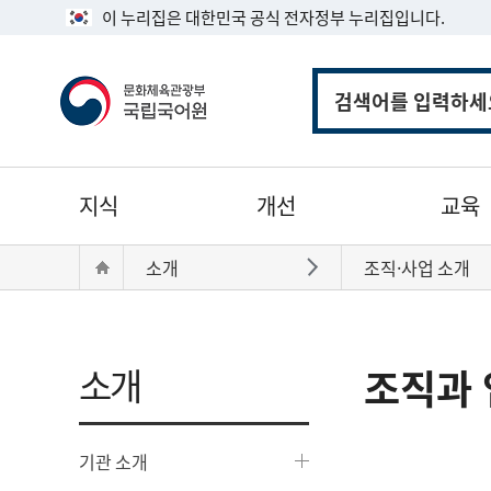
이 누리집은 대한민국 공식 전자정부 누리집입니다.
통
합
검
색
주
지식
개선
교육
메
뉴
현
Home
소개
조직·사업 소개
바로가기
재
위
치:
소개
조직과 
기관 소개