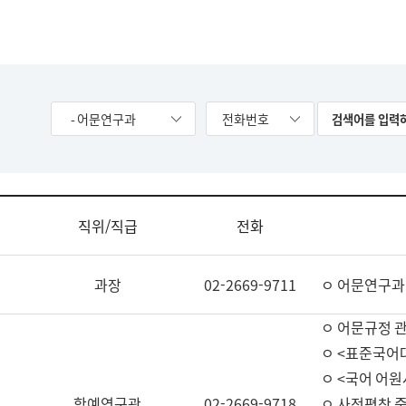
- 어문연구과
전화번호
직위/직급
전화
과장
02-2669-9711
ㅇ 어문연구과
ㅇ 어문규정 
ㅇ <표준국어
ㅇ <국어 어원
학예연구관
02-2669-9718
ㅇ 사전편찬 