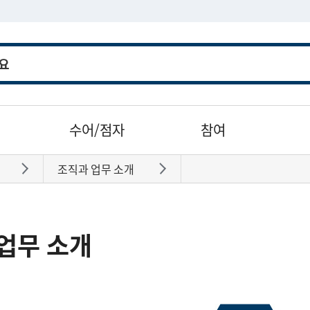
수어/점자
참여
조직과 업무 소개
바로가기
바로가기
업무 소개