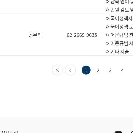
ㅇ 남북 언어 
ㅇ 민원 검토 
ㅇ 국어정책자
ㅇ 국어정책 
공무직
02-2669-9635
ㅇ 어문규범 
ㅇ 어문규범 
ㅇ 기타 지출
첫 페이지
이전 페이지
1
2
3
4
Yout
오시는 길