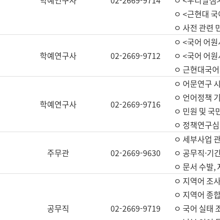
학예연구사
02-2669-9714
ㅇ <우리말샘>
ㅇ <근현대 
ㅇ 사전 관련 
ㅇ <국어 어원
학예연구사
02-2669-9712
ㅇ <국어 어원
ㅇ 근현대국어
ㅇ 어문연구 시
ㅇ 언어정책 기
학예연구사
02-2669-9716
ㅇ 민원 및 국
ㅇ 정책연구심
ㅇ 세부사업 관리
주무관
02-2669-9630
ㅇ 공무직·기간
ㅇ 문서 수발,
ㅇ 지역어 조사
ㅇ 지역어 종합
공무직
02-2669-9719
ㅇ 국어 실태 