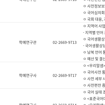
ㅇ 사전정보보
ㅇ 국어심의회
ㅇ 국회 대응,
ㅇ 지역어 사
- 지역별 언어
ㅇ 국어생활상
학예연구관
02-2669-9713
- 국어생활상담
ㅇ 남북 언어 
ㅇ 예산 및 결산(
ㅇ <우리말샘>
ㅇ 국어사전 통
학예연구사
02-2669-9717
ㅇ 사전 세부 사
ㅇ 사전편찬 
ㅇ 국어 실태 
ㅇ <표준국어