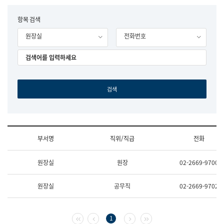
립
국
F
항목 검색
어
o
원
원장실
전화번호
r
조
m
직
도
국
어
원
원
장
기
획
연
수
부서명
직위/직급
전화
부
기
조
획
원장실
원장
02-2669-9700
직
운
및
영
업
과
원장실
공무직
02-2669-9702
무
공
소
공
개
언
(부
어
첫 페이지
이전 페이지
다음 페이지
마지막 페이지
1
서
과