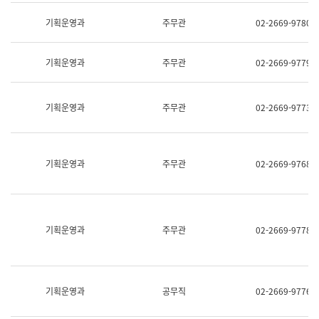
명,
교
직
기획운영과
주무관
02-2669-9780
육
위/
연
직
수
급,
과
기획운영과
주무관
02-2669-9779
전
어
화,
문
담
연
당
기획운영과
주무관
02-2669-9773
구
업
실
무)
어
문
연
기획운영과
주무관
02-2669-9768
구
과
어
문
연
구
기획운영과
주무관
02-2669-9778
과
(사
전
팀)
언
기획운영과
공무직
02-2669-9776
어
정