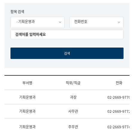
립
국
F
항목 검색
어
o
원
- 기획운영과
전화번호
r
조
m
직
도
국
어
원
원
장
기
획
연
수
부서명
직위/직급
전화
부
기
조
획
기획운영과
과장
02-2669-9770
직
운
및
영
업
과
기획운영과
사무관
02-2669-9772
무
공
소
공
개
언
기획운영과
주무관
02-2669-9774
(부
어
서
과