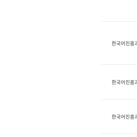
실
어
문
연
구
과
한국어진흥
어
문
연
구
과
한국어진흥
(사
전
팀)
언
어
한국어진흥
정
보
과