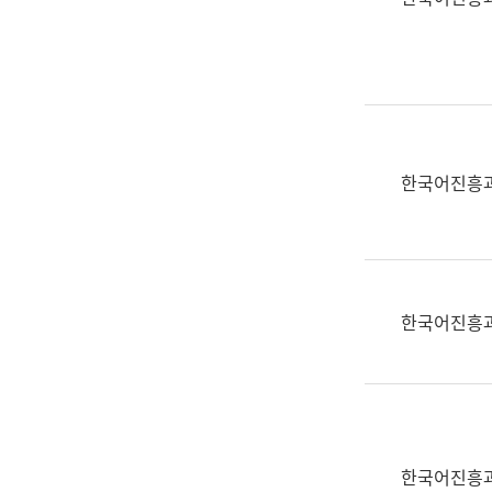
(부
획
서
운
명,
영
직
과
위/
공
직
공
급,
언
한국어진흥
전
어
화,
과
담
교
당
육
업
연
한국어진흥
무)
수
과
어
문
연
구
한국어진흥