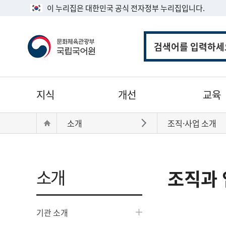
이 누리집은 대한민국 공식 전자정부 누리집입니다.
통
합
검
색
주
지식
개선
교육
메
뉴
현
Home
소개
조직·사업 소개
바로가기
재
위
치:
소개
조직과 
기관 소개