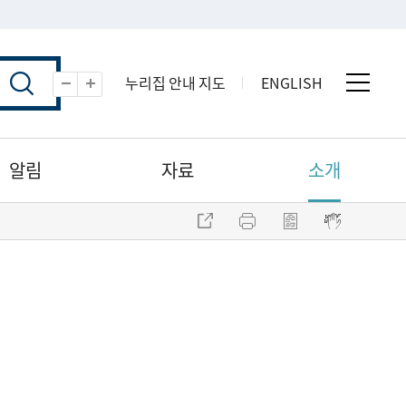
누리집 안내 지도
ENGLISH
전체 
축소
확대
알림
자료
소개
주소 복사
프린트
점자파일 내려받기
점자뷰어 보