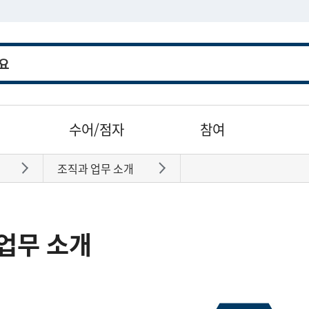
수어/점자
참여
조직과 업무 소개
바로가기
바로가기
업무 소개