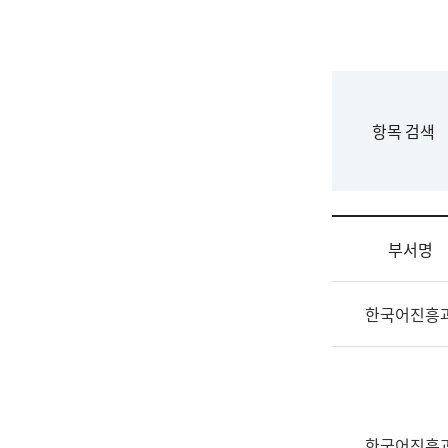
국
립
국
어
원
F
항목 검색
조
o
직
r
도
m
국
어
부서명
원
원
조
장
한국어진흥
직
기
및
획
업
연
무
수
소
부
개
기
한국어진흥