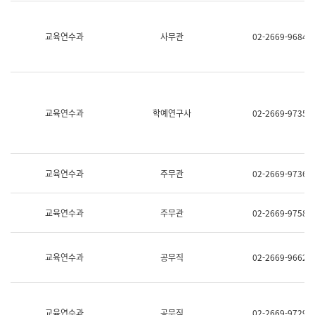
명,
교
직
육
위/
연
교육연수과
사무관
02-2669-9684
직
수
급,
과
전
어
화,
문
담
연
당
구
교육연수과
학예연구사
02-2669-9735
업
실
무)
어
문
연
구
교육연수과
주무관
02-2669-9736
과
어
문
교육연수과
주무관
02-2669-9758
연
구
과
(사
교육연수과
공무직
02-2669-9662
전
팀)
언
어
정
교육연수과
공무직
02-2669-9729