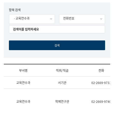
립
국
F
항목 검색
어
o
원
- 교육연수과
전화번호
r
조
m
직
도
국
어
원
원
장
기
획
연
수
부서명
직위/직급
전화
부
기
조
획
교육연수과
서기관
02-2669-9731
직
운
및
영
업
과
무
공
소
공
교육연수과
학예연구관
02-2669-9740
개
언
(부
어
서
과