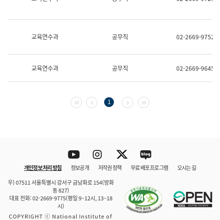
보
과
한
국
교육연수과
공무직
02-2669-9752
어
진
흥
과
교육연수과
공무직
02-2669-9645
수
어
점
자
첫 페이지
이전 페이지
다음 페이지
마지막 페이지
1
진
흥
과
Youtube
Instagram
Twitter
blog
개인정보 처리 방침
정보공개
저작권 정책
무료 배포 프로그램
오시는 길
바로 가기
문체부와 소속기관
우) 07511 서울특별시 강서구 금낭화로 154(방화
동 827)
대표 전화: 02-2669-9775(평일 9~12시, 13~18
시)
COPYRIGHT ⓒ National Institute of