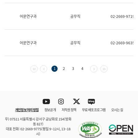
보
과
한
어문연구과
공무직
02-2669-9719
국
어
진
흥
과
어문연구과
공무직
02-2669-9635
수
어
점
자
진
첫 페이지
이전 페이지
다음 페이지
마지막 페이지
1
2
3
4
흥
과
Youtube
Instagram
Twitter
blog
개인정보 처리 방침
정보공개
저작권 정책
무료 배포 프로그램
오시는 길
바로 가기
문체부와 소속기관
우) 07511 서울특별시 강서구 금낭화로 154(방화
동 827)
대표 전화: 02-2669-9775(평일 9~12시, 13~18
시)