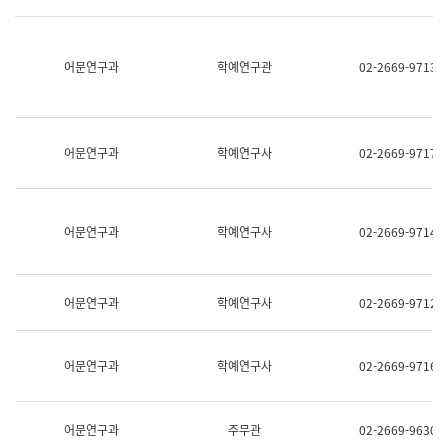
명,
교
직
육
위/
연
직
어문연구과
학예연구관
02-2669-9713
수
급,
과
전
어
화,
문
담
연
당
구
어문연구과
학예연구사
02-2669-9717
업
실
무)
어
문
연
어문연구과
학예연구사
02-2669-9714
구
과
어
문
어문연구과
학예연구사
02-2669-9712
연
구
과
(사
어문연구과
학예연구사
02-2669-9716
전
팀)
언
어
어문연구과
주무관
02-2669-9630
정