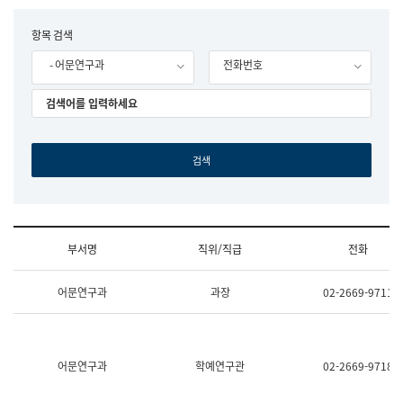
립
국
F
항목 검색
어
o
원
- 어문연구과
전화번호
r
조
m
직
도
국
어
원
원
장
기
획
연
수
부서명
직위/직급
전화
부
기
조
획
어문연구과
과장
02-2669-9711
직
운
및
영
업
과
무
공
소
공
어문연구과
학예연구관
02-2669-9718
개
언
(부
어
서
과