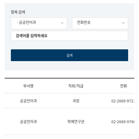
립
국
F
항목 검색
어
o
원
- 공공언어과
전화번호
r
조
m
직
도
국
어
원
원
장
기
획
연
수
부서명
직위/직급
전화
부
기
조
획
공공언어과
과장
02-2669-9721
직
운
및
영
업
과
무
공
공공언어과
학예연구관
02-2669-9766
소
공
개
언
(부
어
서
과