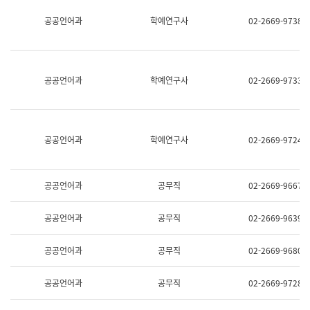
명,
교
공공언어과
학예연구사
02-2669-9738
직
육
위/
연
직
수
급,
과
전
어
공공언어과
학예연구사
02-2669-9733
화,
문
담
연
당
구
업
실
무)
어
공공언어과
학예연구사
02-2669-9724
문
연
구
과
공공언어과
공무직
02-2669-9667
어
문
연
공공언어과
공무직
02-2669-9639
구
과
(사
공공언어과
공무직
02-2669-9680
전
팀)
언
공공언어과
공무직
02-2669-9728
어
정