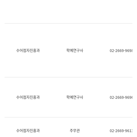
명,
교
직
육
위/
연
직
수
급,
과
전
어
화,
문
담
연
당
구
수어점자진흥과
학예연구사
02-2669-9698
업
실
무)
어
문
연
구
과
어
문
연
수어점자진흥과
학예연구사
02-2669-9696
구
과
(사
전
팀)
언
어
수어점자진흥과
주무관
02-2669-9613
정