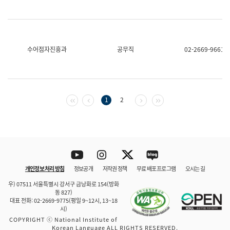
수어점자진흥과
공무직
02-2669-9661
첫 페이지
이전 페이지
다음 페이지
마지막 페이지
1
2
Youtube
Instagram
Twitter
blog
개인정보 처리 방침
정보공개
저작권 정책
무료 배포 프로그램
오시는 길
바로 가기
문체부와 소속기관
우) 07511 서울특별시 강서구 금낭화로 154(방화
동 827)
대표 전화: 02-2669-9775(평일 9~12시, 13~18
시)
COPYRIGHT ⓒ National Institute of
Korean Language ALL RIGHTS RESERVED.