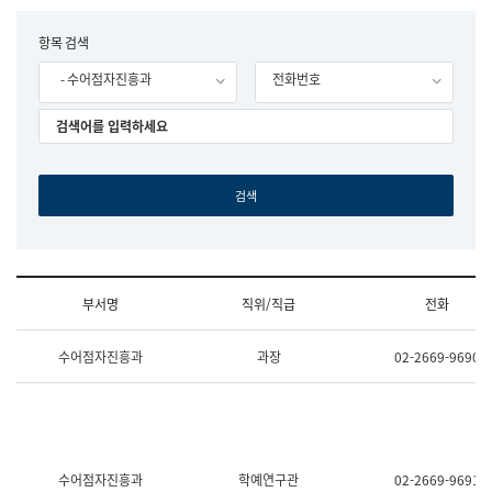
립
국
F
항목 검색
어
o
원
- 수어점자진흥과
전화번호
r
조
m
직
도
국
어
원
원
장
기
획
연
수
부서명
직위/직급
전화
부
기
조
획
수어점자진흥과
과장
02-2669-9690
직
운
및
영
업
과
무
공
소
공
개
언
(부
어
수어점자진흥과
학예연구관
02-2669-9691
서
과