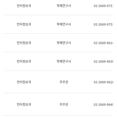
명,
교
언어정보과
학예연구사
02-2669-9751
직
육
위/
연
직
수
급,
과
언어정보과
학예연구사
02-2669-9753
전
어
화,
문
담
연
당
구
언어정보과
학예연구사
02-2669-9614
업
실
무)
어
문
연
언어정보과
학예연구사
02-2669-9638
구
과
어
문
연
언어정보과
주무관
02-2669-9628
구
과
(사
전
팀)
언어정보과
주무관
02-2669-9649
언
어
정