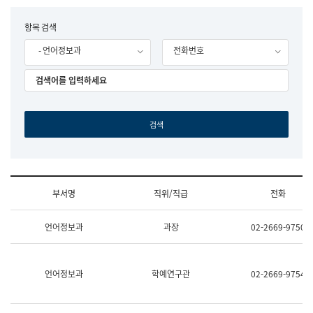
립
국
F
항목 검색
어
o
원
- 언어정보과
전화번호
r
조
m
직
도
국
어
원
원
장
기
획
연
수
부서명
직위/직급
전화
부
기
조
획
언어정보과
과장
02-2669-9750
직
운
및
영
업
과
무
공
언어정보과
학예연구관
02-2669-9754
소
공
개
언
(부
어
서
과