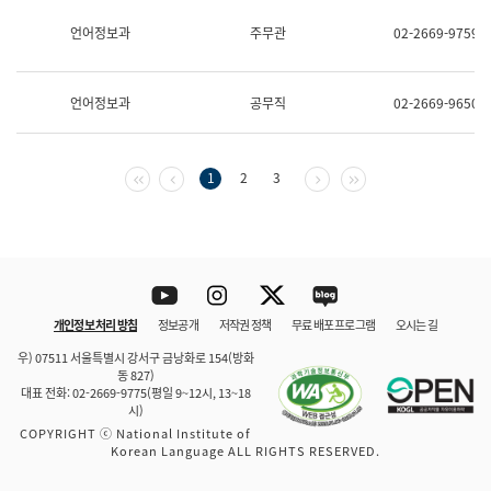
보
과
언어정보과
주무관
02-2669-9759
한
국
어
언어정보과
공무직
02-2669-9650
진
흥
과
수
첫 페이지
이전 페이지
다음 페이지
마지막 페이지
1
2
3
어
점
자
진
흥
과
Youtube
Instagram
Twitter
blog
개인정보 처리 방침
정보공개
저작권 정책
무료 배포 프로그램
오시는 길
바로 가기
문체부와 소속기관
우) 07511 서울특별시 강서구 금낭화로 154(방화
동 827)
대표 전화: 02-2669-9775(평일 9~12시, 13~18
시)
COPYRIGHT ⓒ National Institute of
Korean Language ALL RIGHTS RESERVED.