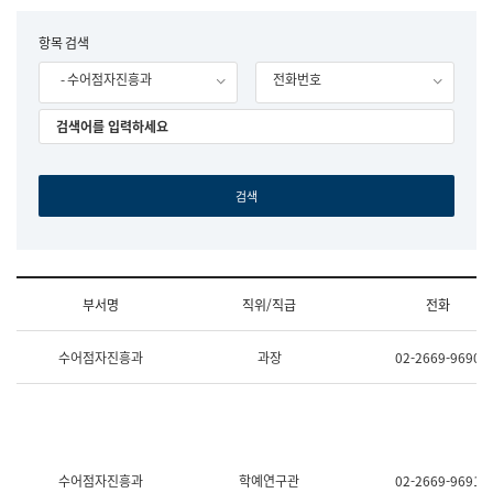
립
국
F
항목 검색
어
o
원
- 수어점자진흥과
전화번호
r
조
m
직
도
국
어
원
원
장
기
획
연
수
부서명
직위/직급
전화
부
기
조
획
수어점자진흥과
과장
02-2669-9690
직
운
및
영
업
과
무
공
소
공
개
언
(부
어
수어점자진흥과
학예연구관
02-2669-9691
서
과