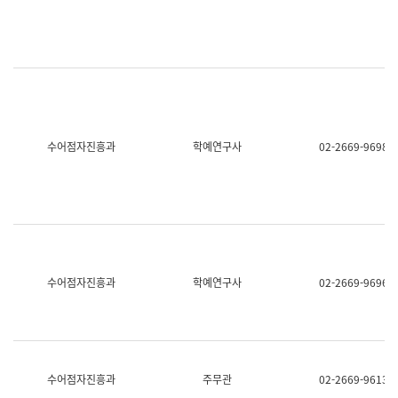
명,
교
직
육
위/
연
직
수
급,
과
전
어
화,
문
담
연
당
구
수어점자진흥과
학예연구사
02-2669-9698
업
실
무)
어
문
연
구
과
어
문
연
수어점자진흥과
학예연구사
02-2669-9696
구
과
(사
전
팀)
언
어
수어점자진흥과
주무관
02-2669-9613
정