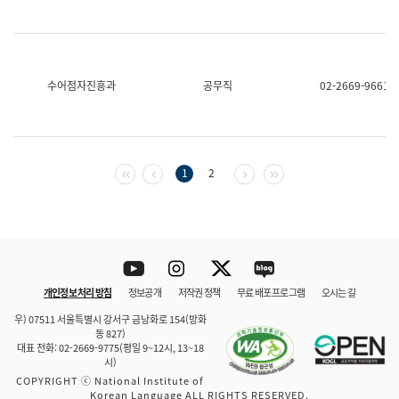
수어점자진흥과
공무직
02-2669-9661
첫 페이지
이전 페이지
다음 페이지
마지막 페이지
1
2
Youtube
Instagram
Twitter
blog
개인정보 처리 방침
정보공개
저작권 정책
무료 배포 프로그램
오시는 길
바로 가기
문체부와 소속기관
우) 07511 서울특별시 강서구 금낭화로 154(방화
동 827)
대표 전화: 02-2669-9775(평일 9~12시, 13~18
시)
COPYRIGHT ⓒ National Institute of
Korean Language ALL RIGHTS RESERVED.