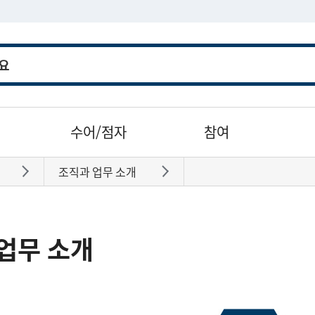
수어/점자
참여
조직과 업무 소개
바로가기
바로가기
업무 소개