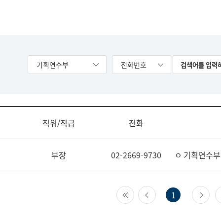
기획연수부
전화번호
직위/직급
전화
부장
02-2669-9730
ㅇ 기획연수부
첫 페이지
이전 페이지
다
1