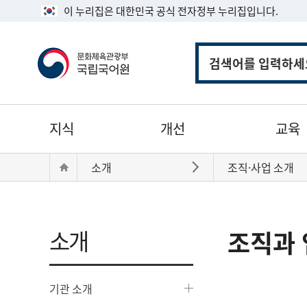
이 누리집은 대한민국 공식 전자정부 누리집입니다.
통
합
검
색
주
지식
개선
교육
메
뉴
현
Home
소개
조직·사업 소개
바로가기
재
위
치:
소개
조직과 
기관 소개