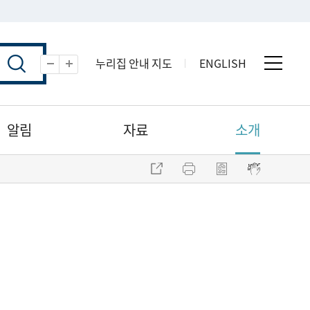
누리집 안내 지도
ENGLISH
전체 
축소
확대
알림
자료
소개
주소 복사
프린트
점자파일 내려받기
점자뷰어 보