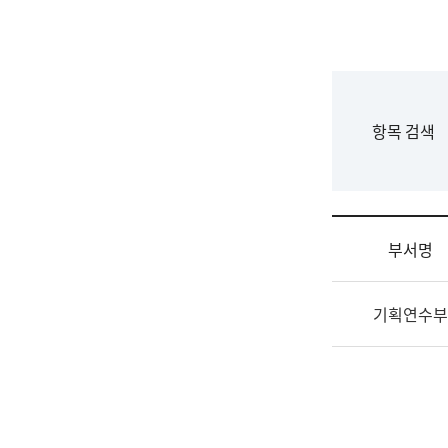
국
립
국
어
원
F
항목 검색
조
o
직
r
도
m
국
어
부서명
원
원
조
장
기획연수부
직
기
및
획
업
연
무
수
소
부
개
기