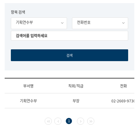
립
국
F
항목 검색
어
o
원
기획연수부
전화번호
r
조
m
직
도
국
어
원
원
장
기
획
연
수
부서명
직위/직급
전화
부
기
조
획
기획연수부
부장
02-2669-9730
직
운
및
영
업
과
무
공
첫 페이지
이전 페이지
다음 페이지
마지막 페이지
1
소
공
개
언
(부
어
서
과