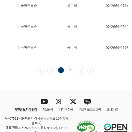
보
한국어진흥과
공무직
02-2669-9764
과
한
국
어
한국어진흥과
공무직
02-2669-9641
진
흥
과
수
한국어진흥과
공무직
02-2669-9678
어
점
자
진
흥
첫 페이지
이전 페이지
다음 페이지
마지막 페이지
1
2
과
Youtube
Instagram
Twitter
blog
개인정보 처리 방침
정보공개
저작권 정책
무료 배포 프로그램
오시는 길
바로 가기
문체부와 소속기관
우) 07511 서울특별시 강서구 금낭화로 154(방화
동 827)
대표 전화: 02-2669-9775(평일 9~12시, 13~18