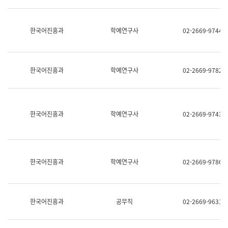
명,
교
직
육
위/
연
한국어진흥과
학예연구사
02-2669-9744
직
수
급,
과
전
어
화,
문
담
연
한국어진흥과
학예연구사
02-2669-9782
당
구
업
실
무)
어
문
연
한국어진흥과
학예연구사
02-2669-9743
구
과
어
문
연
한국어진흥과
학예연구사
02-2669-9786
구
과
(사
전
팀)
한국어진흥과
공무직
02-2669-9631
언
어
정