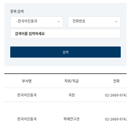
립
국
F
항목 검색
어
o
원
- 한국어진흥과
전화번호
r
조
m
직
도
국
어
원
원
장
기
획
연
수
부서명
직위/직급
전화
부
기
조
획
한국어진흥과
과장
02-2669-9742
직
운
및
영
업
과
무
공
소
공
한국어진흥과
학예연구관
02-2669-9742
개
언
(부
어
서
과