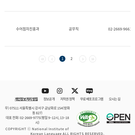
수어점자진흥과
공무직
02-2669-9661
첫 페이지
이전 페이지
다음 페이지
마지막 페이지
1
2
Youtube
Instagram
Twitter
blog
개인정보 처리 방침
정보공개
저작권 정책
무료 배포 프로그램
오시는 길
바로 가기
문체부와 소속기관
우) 07511 서울특별시 강서구 금낭화로 154(방화
동 827)
대표 전화: 02-2669-9775(평일 9~12시, 13~18
시)
COPYRIGHT ⓒ National Institute of
Korean Language ALL RIGHTS RESERVED.