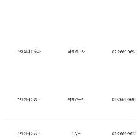
명,
교
직
육
위/
연
직
수
급,
과
전
어
화,
문
담
연
당
구
수어점자진흥과
학예연구사
02-2669-9698
업
실
무)
어
문
연
구
과
어
문
연
수어점자진흥과
학예연구사
02-2669-9696
구
과
(사
전
팀)
언
어
수어점자진흥과
주무관
02-2669-9613
정