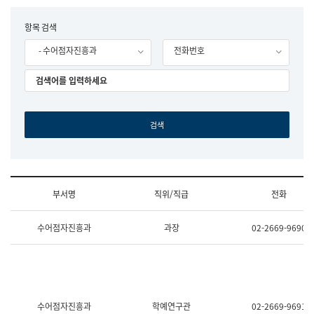
립
국
F
항목 검색
어
o
원
- 수어점자진흥과
전화번호
r
조
m
직
도
국
어
원
원
장
기
획
연
수
부서명
직위/직급
전화
부
기
조
획
수어점자진흥과
과장
02-2669-9690
직
운
및
영
업
과
무
공
소
공
개
언
(부
어
수어점자진흥과
학예연구관
02-2669-9691
서
과