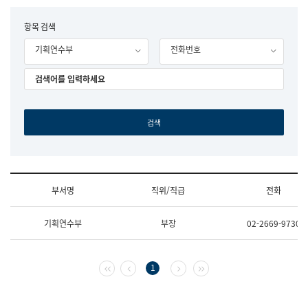
립
국
F
항목 검색
어
o
원
기획연수부
전화번호
r
조
m
직
도
국
어
원
원
장
기
획
연
수
부서명
직위/직급
전화
부
기
조
획
기획연수부
부장
02-2669-9730
직
운
및
영
업
과
무
공
첫 페이지
이전 페이지
다음 페이지
마지막 페이지
1
소
공
개
언
(부
어
서
과