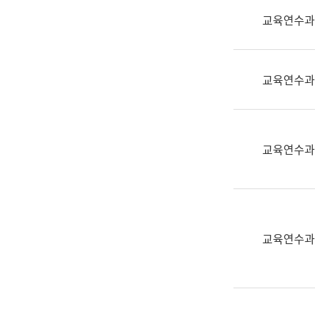
실
교육연수과
어
문
연
구
교육연수과
과
어
문
연
교육연수과
구
과
(사
전
팀)
교육연수과
언
어
정
보
과