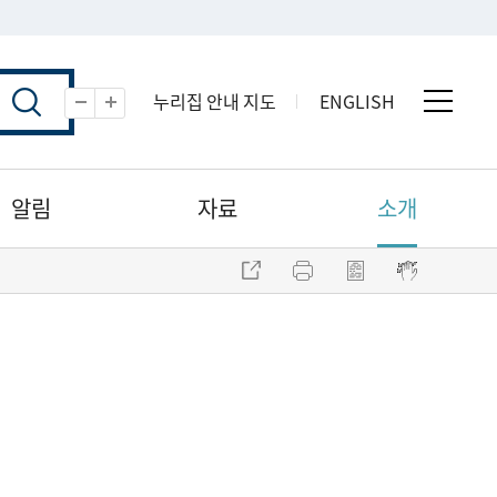
누리집 안내 지도
ENGLISH
전체 
축소
확대
알림
자료
소개
주소 복사
프린트
점자파일 내려받기
점자뷰어 보