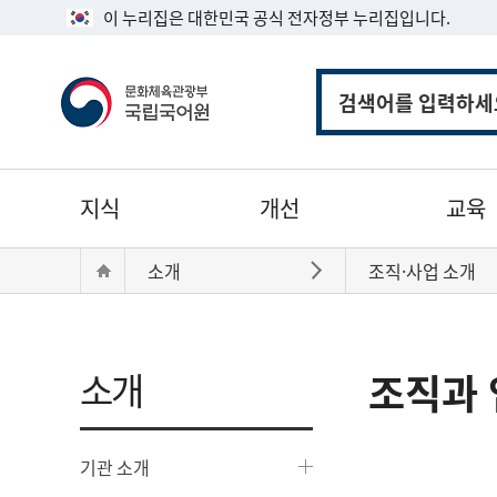
이 누리집은 대한민국 공식 전자정부 누리집입니다.
통
합
검
색
주
지식
개선
교육
메
뉴
현
Home
소개
조직·사업 소개
바로가기
재
위
치:
소개
조직과 
기관 소개