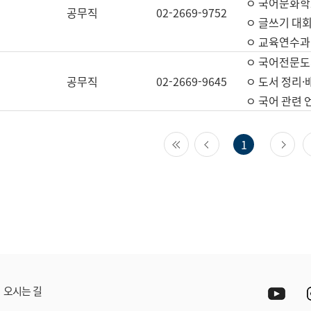
ㅇ 국어문화학
공무직
02-2669-9752
ㅇ 글쓰기 대회
ㅇ 교육연수과
ㅇ 국어전문도
공무직
02-2669-9645
ㅇ 도서 정리·
ㅇ 국어 관련
첫 페이지
이전 페이지
다
1
Yout
오시는 길