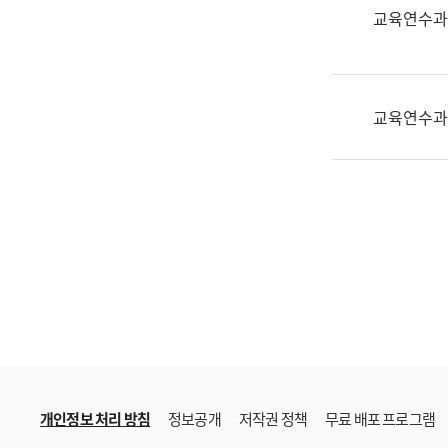
한
교육연수과
국
어
진
흥
교육연수과
과
수
어
점
자
진
흥
과
개인정보 처리 방침
정보공개
저작권 정책
무료 배포 프로그램