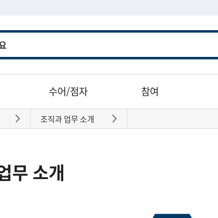
수어/점자
참여
조직과 업무 소개
바로가기
바로가기
업무 소개