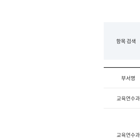
국
립
국
어
원
F
항목 검색
조
o
직
r
도
m
국
어
부서명
원
원
조
장
교육연수과
직
기
및
획
업
연
무
수
소
부
교육연수과
개
기