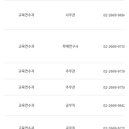
명,
교
직
육
위/
연
교육연수과
사무관
02-2669-9684
직
수
급,
과
전
어
화,
문
담
연
당
구
교육연수과
학예연구사
02-2669-9735
업
실
무)
어
문
연
구
교육연수과
주무관
02-2669-9736
과
어
문
교육연수과
주무관
02-2669-9758
연
구
과
(사
교육연수과
공무직
02-2669-9662
전
팀)
언
어
정
교육연수과
공무직
02-2669-9729