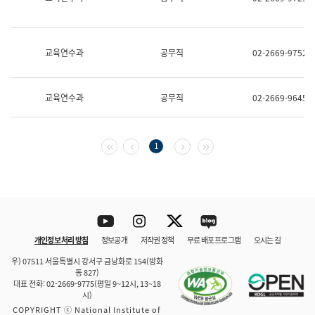
보
과
한
국
교육연수과
공무직
02-2669-9752
어
진
흥
과
교육연수과
공무직
02-2669-9645
수
어
점
자
첫 페이지
이전 페이지
다음 페이지
마지막 페이지
1
진
흥
과
Youtube
Instagram
Twitter
blog
개인정보 처리 방침
정보공개
저작권 정책
무료 배포 프로그램
오시는 길
바로 가기
문체부와 소속기관
우) 07511 서울특별시 강서구 금낭화로 154(방화
동 827)
대표 전화: 02-2669-9775(평일 9~12시, 13~18
시)
COPYRIGHT ⓒ National Institute of