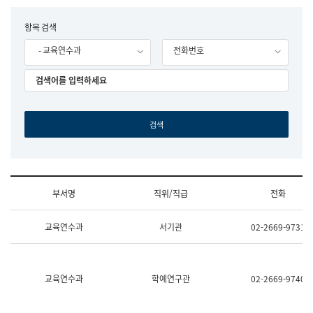
립
국
F
항목 검색
어
o
원
- 교육연수과
전화번호
r
조
m
직
도
국
어
원
원
장
기
획
연
수
부서명
직위/직급
전화
부
기
조
획
교육연수과
서기관
02-2669-9731
직
운
및
영
업
과
무
공
소
공
교육연수과
학예연구관
02-2669-9740
개
언
(부
어
서
과