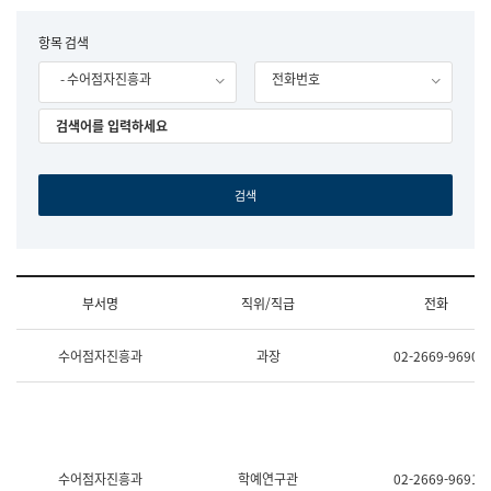
립
국
F
항목 검색
어
o
원
- 수어점자진흥과
전화번호
r
조
m
직
도
국
어
원
원
장
기
획
연
수
부서명
직위/직급
전화
부
기
조
획
수어점자진흥과
과장
02-2669-9690
직
운
및
영
업
과
무
공
소
공
개
언
(부
어
수어점자진흥과
학예연구관
02-2669-9691
서
과