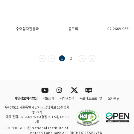
수어점자진흥과
공무직
02-2669-9661
첫 페이지
이전 페이지
다음 페이지
마지막 페이지
1
2
Youtube
Instagram
Twitter
blog
개인정보 처리 방침
정보공개
저작권 정책
무료 배포 프로그램
오시는 길
바로 가기
문체부와 소속기관
우) 07511 서울특별시 강서구 금낭화로 154(방화
동 827)
대표 전화: 02-2669-9775(평일 9~12시, 13~18
시)
COPYRIGHT ⓒ National Institute of
Korean Language ALL RIGHTS RESERVED.