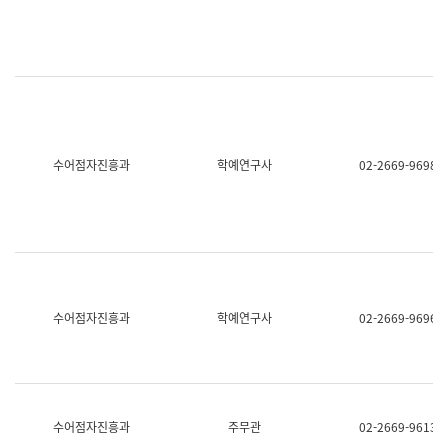
명,
교
직
육
위/
연
직
수
급,
과
전
어
화,
문
담
연
당
구
수어점자진흥과
학예연구사
02-2669-9698
업
실
무)
어
문
연
구
과
어
문
연
수어점자진흥과
학예연구사
02-2669-9696
구
과
(사
전
팀)
언
어
수어점자진흥과
주무관
02-2669-9613
정