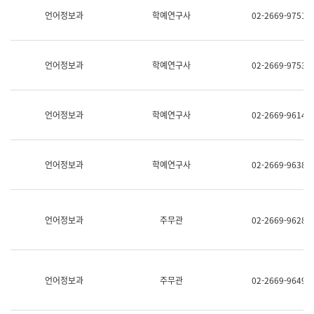
명,
교
언어정보과
학예연구사
02-2669-9751
직
육
위/
연
직
수
급,
과
언어정보과
학예연구사
02-2669-9753
전
어
화,
문
담
연
당
구
언어정보과
학예연구사
02-2669-9614
업
실
무)
어
문
연
언어정보과
학예연구사
02-2669-9638
구
과
어
문
연
언어정보과
주무관
02-2669-9628
구
과
(사
전
팀)
언어정보과
주무관
02-2669-9649
언
어
정