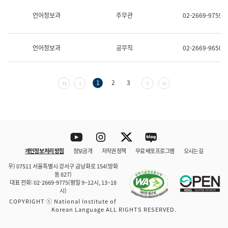
보
과
언어정보과
주무관
02-2669-9759
한
국
어
언어정보과
공무직
02-2669-9650
진
흥
과
수
첫 페이지
이전 페이지
다음 페이지
마지막 페이지
1
2
3
어
점
자
진
흥
과
Youtube
Instagram
Twitter
blog
개인정보 처리 방침
정보공개
저작권 정책
무료 배포 프로그램
오시는 길
바로 가기
문체부와 소속기관
우) 07511 서울특별시 강서구 금낭화로 154(방화
동 827)
대표 전화: 02-2669-9775(평일 9~12시, 13~18
시)
COPYRIGHT ⓒ National Institute of
Korean Language ALL RIGHTS RESERVED.