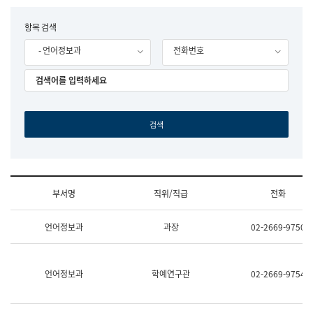
립
국
F
항목 검색
어
o
원
- 언어정보과
전화번호
r
조
m
직
도
국
어
원
원
장
기
획
연
수
부서명
직위/직급
전화
부
기
조
획
언어정보과
과장
02-2669-9750
직
운
및
영
업
과
무
공
언어정보과
학예연구관
02-2669-9754
소
공
개
언
(부
어
서
과