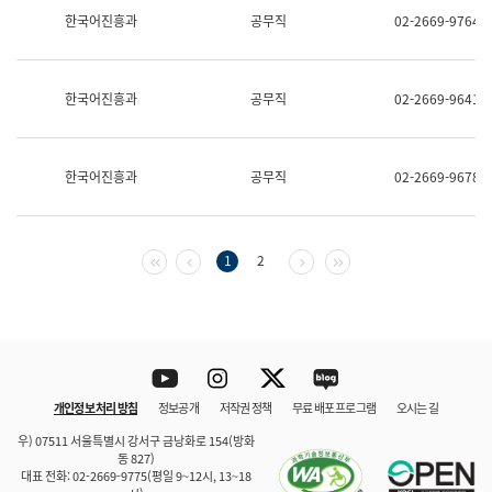
보
한국어진흥과
공무직
02-2669-9764
과
한
국
어
한국어진흥과
공무직
02-2669-9641
진
흥
과
수
한국어진흥과
공무직
02-2669-9678
어
점
자
진
흥
첫 페이지
이전 페이지
다음 페이지
마지막 페이지
1
2
과
Youtube
Instagram
Twitter
blog
개인정보 처리 방침
정보공개
저작권 정책
무료 배포 프로그램
오시는 길
바로 가기
문체부와 소속기관
우) 07511 서울특별시 강서구 금낭화로 154(방화
동 827)
대표 전화: 02-2669-9775(평일 9~12시, 13~18