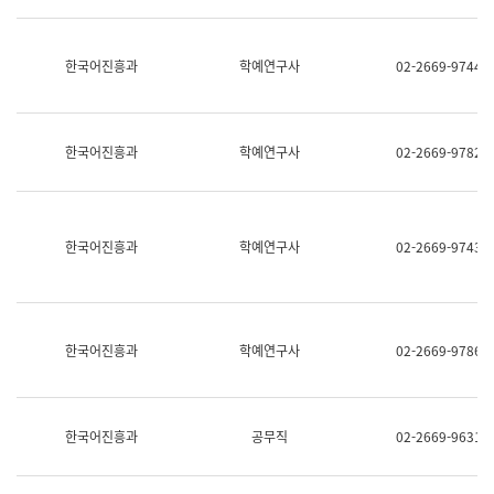
명,
교
직
육
위/
연
한국어진흥과
학예연구사
02-2669-9744
직
수
급,
과
전
어
화,
문
담
연
한국어진흥과
학예연구사
02-2669-9782
당
구
업
실
무)
어
문
연
한국어진흥과
학예연구사
02-2669-9743
구
과
어
문
연
한국어진흥과
학예연구사
02-2669-9786
구
과
(사
전
팀)
한국어진흥과
공무직
02-2669-9631
언
어
정