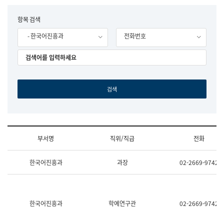
립
국
F
항목 검색
어
o
원
- 한국어진흥과
전화번호
r
조
m
직
도
국
어
원
원
장
기
획
연
수
부서명
직위/직급
전화
부
기
조
획
한국어진흥과
과장
02-2669-9742
직
운
및
영
업
과
무
공
소
공
한국어진흥과
학예연구관
02-2669-9742
개
언
(부
어
서
과