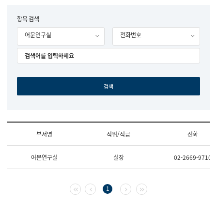
립
국
F
항목 검색
어
o
원
어문연구실
전화번호
r
조
m
직
도
국
어
원
원
장
기
획
연
수
부서명
직위/직급
전화
부
기
조
획
어문연구실
실장
02-2669-9710
직
운
및
영
업
과
무
공
첫 페이지
이전 페이지
다음 페이지
마지막 페이지
1
소
공
개
언
(부
어
서
과