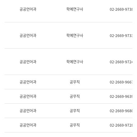
명,
교
공공언어과
학예연구사
02-2669-9738
직
육
위/
연
직
수
급,
과
전
어
공공언어과
학예연구사
02-2669-9733
화,
문
담
연
당
구
업
실
무)
어
공공언어과
학예연구사
02-2669-9724
문
연
구
과
공공언어과
공무직
02-2669-9667
어
문
연
공공언어과
공무직
02-2669-9639
구
과
(사
공공언어과
공무직
02-2669-9680
전
팀)
언
공공언어과
공무직
02-2669-9728
어
정