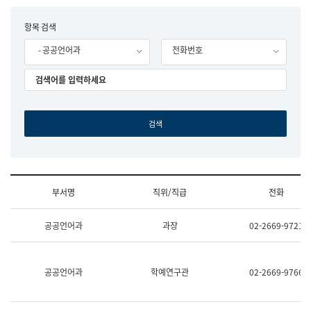
립
국
F
항목 검색
어
o
원
- 공공언어과
전화번호
r
조
m
직
도
국
어
원
원
장
기
획
연
수
부서명
직위/직급
전화
부
기
조
획
공공언어과
과장
02-2669-9721
직
운
및
영
업
과
무
공
공공언어과
학예연구관
02-2669-9766
소
공
개
언
(부
어
서
과