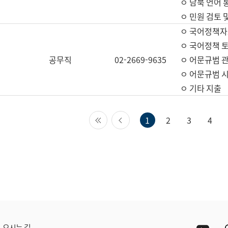
ㅇ 남북 언어 
ㅇ 민원 검토 
ㅇ 국어정책자
ㅇ 국어정책 
공무직
02-2669-9635
ㅇ 어문규범 
ㅇ 어문규범 
ㅇ 기타 지출
첫 페이지
이전 페이지
1
2
3
4
Yout
오시는 길