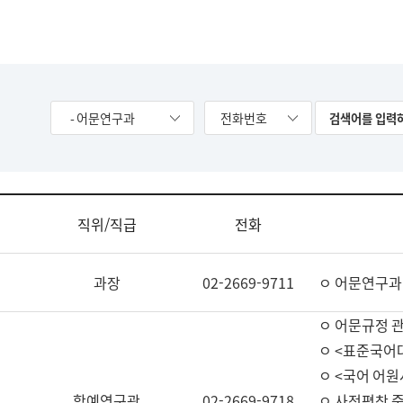
- 어문연구과
전화번호
직위/직급
전화
과장
02-2669-9711
ㅇ 어문연구과
ㅇ 어문규정 
ㅇ <표준국어
ㅇ <국어 어원
학예연구관
02-2669-9718
ㅇ 사전편찬 