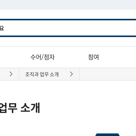
수어/점자
참여
조직과 업무 소개
바로가기
바로가기
업무 소개