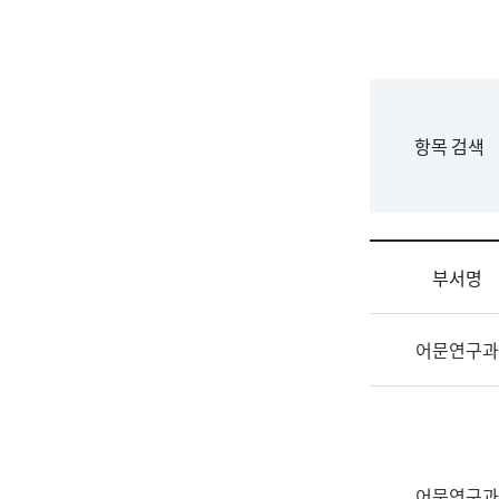
국
립
국
어
원
F
항목 검색
조
o
직
r
도
m
국
어
부서명
원
원
조
장
어문연구과
직
기
및
획
업
연
무
수
소
부
개
기
어문연구과