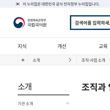
이 누리집은 대한민국 공식 전자정부 누리집입니다.
통
합
검
색
주
지식
개선
교육
메
뉴
현
Home
소개
조직·사업 소개
바로가기
재
위
치:
소개
조직과 
기관 소개