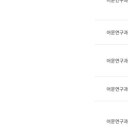
어문연구과
실
어
문
연
구
어문연구과
과
어
문
연
어문연구과
구
과
(사
전
어문연구과
팀)
언
어
정
보
어문연구과
과