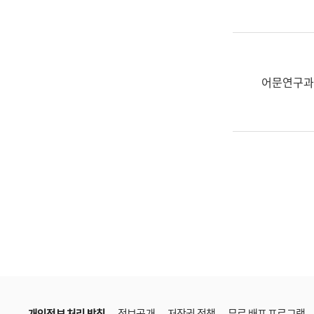
한
국
어
진
흥
어문연구과
과
수
어
점
자
진
흥
과
개인정보 처리 방침
정보공개
저작권 정책
무료 배포 프로그램