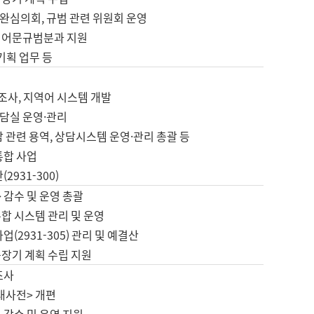
완심의회, 규범 관련 위원회 운영
 어문규범분과 지원
 기획 업무 등
업
 조사, 지역어 시스템 개발
담실 운영·관리
 관련 용역, 상담시스템 운영·관리 총괄 등
통합 사업
2931-300)
 감수 및 운영 총괄
합 시스템 관리 및 운영
업(2931-305) 관리 및 예결산
중장기 계획 수립 지원
조사
대사전> 개편