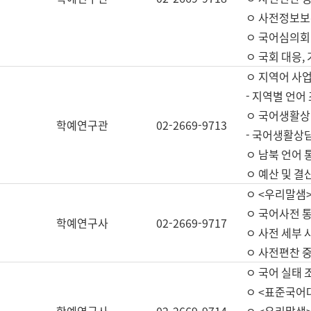
ㅇ 사전정보보
ㅇ 국어심의회
ㅇ 국회 대응,
ㅇ 지역어 사
- 지역별 언어
ㅇ 국어생활상
학예연구관
02-2669-9713
- 국어생활상담
ㅇ 남북 언어 
ㅇ 예산 및 결산(
ㅇ <우리말샘>
ㅇ 국어사전 통
학예연구사
02-2669-9717
ㅇ 사전 세부 사
ㅇ 사전편찬 
ㅇ 국어 실태 
ㅇ <표준국어