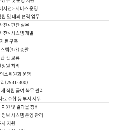
 감수 및 운영 지원
국어사전> 서비스 운영
민원 및 대외 협력 업무
사전> 편찬 실무
사전> 시스템 개발
자료 구축
스템(3개) 총괄
관 간 교류
민청원 처리
의소위원회 운영
(2931-300)
제 직원 급여·복무 관리
 자료 수합 등 부서 서무
 지원 및 결과물 정비
 정보 시스템 운영 관리
조사 지원