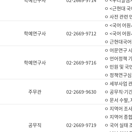
학예연구사
02-2669-9714
ㅇ <우리말샘>
ㅇ <근현대 
ㅇ 사전 관련 
ㅇ <국어 어원
학예연구사
02-2669-9712
ㅇ <국어 어원
ㅇ 근현대국어
ㅇ 어문연구 시
ㅇ 언어정책 기
학예연구사
02-2669-9716
ㅇ 민원 및 국
ㅇ 정책연구심
ㅇ 세부사업 관리
주무관
02-2669-9630
ㅇ 공무직·기간
ㅇ 문서 수발,
ㅇ 지역어 조사
ㅇ 지역어 종합
공무직
02-2669-9719
ㅇ 국어 실태 