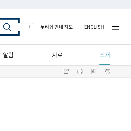
누리집 안내 지도
ENGLISH
전체 
축소
확대
알림
자료
소개
주소 복사
프린트
점자파일 내려받기
점자뷰어 보