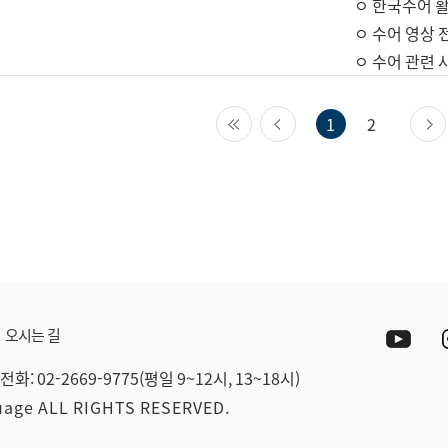
ㅇ 한국수어 활
ㅇ 수어 영상 
ㅇ 수어 관련 
첫 페이지
이전 페이지
1
2
Yout
오시는 길
전화: 02-2669-9775(평일 9~12시, 13~18시)
guage ALL RIGHTS RESERVED.