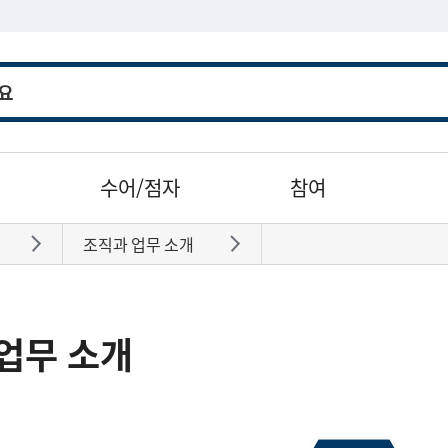
수어/점자
참여
조직과 업무 소개
바로가기
바로가기
업무 소개