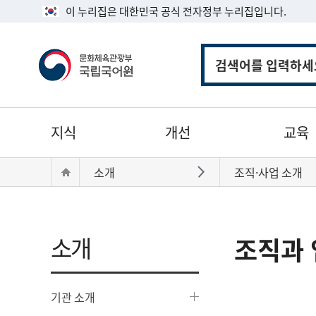
이 누리집은 대한민국 공식 전자정부 누리집입니다.
통
합
검
색
주
지식
개선
교육
메
뉴
현
Home
소개
조직·사업 소개
바로가기
재
위
치:
소개
조직과 
기관 소개