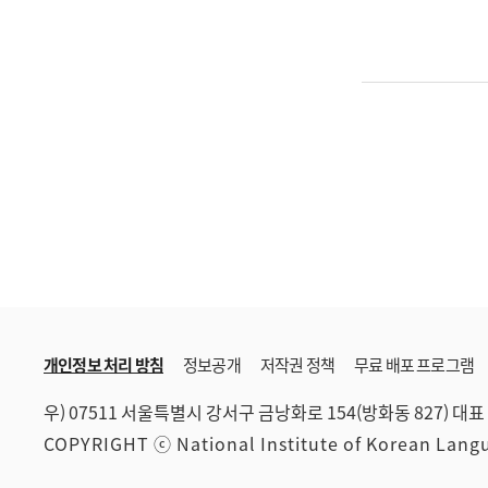
개인정보 처리 방침
정보공개
저작권 정책
무료 배포 프로그램
우) 07511 서울특별시 강서구 금낭화로 154(방화동 827)
대표 
COPYRIGHT ⓒ National Institute of Korean Lan