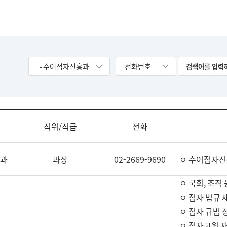
- 수어점자진흥과
전화번호
직위/직급
전화
과
과장
02-2669-9690
ㅇ 수어점자진
ㅇ 국회, 조직 
ㅇ 점자 법규 
ㅇ 점자 규범 
ㅇ 점자교원 