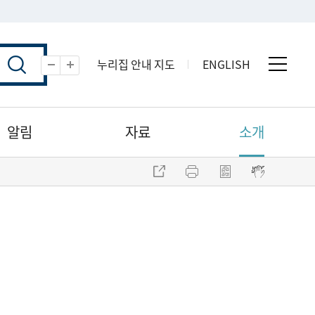
누리집 안내 지도
ENGLISH
전체 
축소
확대
알림
자료
소개
주소 복사
프린트
점자파일 내려받기
점자뷰어 보