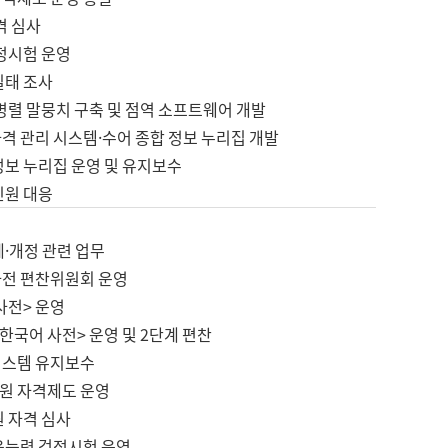
격 심사
검정시험 운영
실태 조사
병렬 말뭉치 구축 및 점역 소프트웨어 개발
격 관리 시스템·수어 종합 정보 누리집 개발
정보 누리집 운영 및 유지보수
민원 대응
제·개정 관련 업무
사전 편찬위원회 운영
사전> 운영
한국어 사전> 운영 및 2단계 편찬
시스템 유지보수
원 자격제도 운영
원 자격 심사
육능력 검정시험 운영