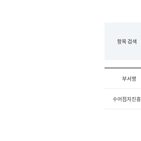
국
립
국
어
원
F
항목 검색
조
o
직
r
도
m
국
어
부서명
원
원
조
장
수어점자진흥
직
기
및
획
업
연
무
수
소
부
개
기